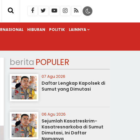
ERNASIONAL
HIBURAN
POLITIK
LAINNYA
berita
POPULER
07 Agu 2026
Daftar Lengkap Kapolsek di
Sumut yang Dimutasi
06 Agu 2026
Sejumlah Kasatreskrim-
Kasatresnarkoba di Sumut
Dimutasi, Ini Daftar
Namanya