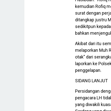
kemudian Rofiq m
surat dengan perjan
ditangkap justru 
sedikitpun kepada
bahkan menjenguk 
Akibat dari itu s
melaporkan Muh Ro
otak" dari serangk
laporkan ke Polse
penggelapan.
SIDANG LANJUT
Persidangan deng
pengacara LH tidak
yang diwakili kua