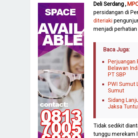
Deli Serdang ,
MP
persidangan di Pe
diteriaki
pengunjung
menjadi perhatian 
Baca Juga:
Perjuangan 
Belawan In
PT SBP
PWI Sumut L
Sumut
Sidang Lanj
Jaksa Tuntu
Tidak sedikit dia
tunggu merekam l