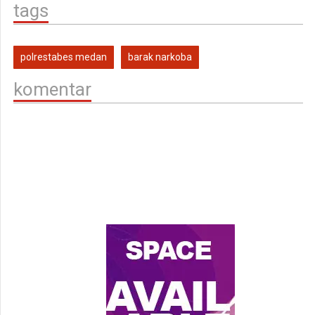
tags
polrestabes medan
barak narkoba
komentar