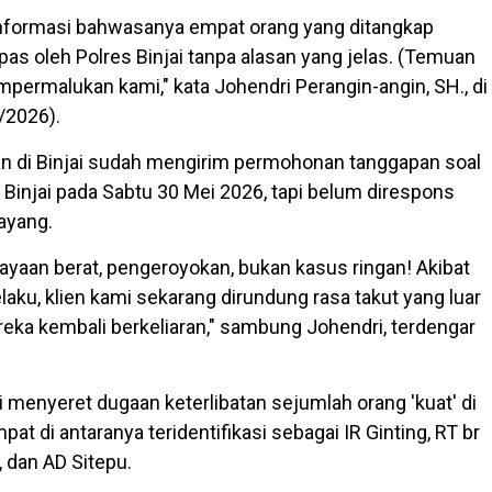
nformasi bahwasanya empat orang yang ditangkap
epas oleh Polres Binjai tanpa alasan yang jelas. (Temuan
mpermalukan kami," kata Johendri Perangin-angin, SH., di
5/2026).
n di Binjai sudah mengirim permohonan tanggapan soal
s Binjai pada Sabtu 30 Mei 2026, tapi belum direspons
tayang.
iayaan berat, pengeroyokan, bukan kasus ringan! Akibat
laku, klien kami sekarang dirundung rasa takut yang luar
reka kembali berkeliaran," sambung Johendri, terdengar
i menyeret dugaan keterlibatan sejumlah orang 'kuat' di
mpat di antaranya teridentifikasi sebagai IR Ginting, RT br
, dan AD Sitepu.