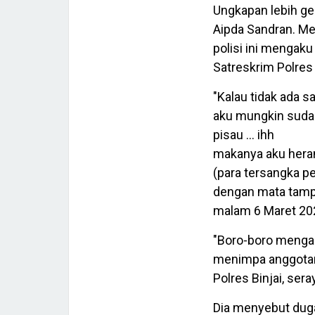
Ungkapan lebih ge
Aipda Sandran. Me
polisi ini mengaku
Satreskrim Polres 
"Kalau tidak ada 
aku mungkin sudah
pisau ... ihh
makanya aku heran 
(para tersangka pe
dengan mata tamp
malam 6 Maret 202
"Boro-boro mengad
menimpa anggotany
Polres Binjai, se
Dia menyebut duga