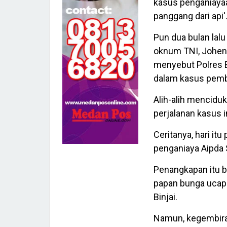
kasus penganiayaan
panggang dari api'
Pun dua bulan lalu
oknum TNI, Johend
menyebut Polres 
dalam kasus pemban
Alih-alih mencid
perjalanan kasus i
Ceritanya, hari it
penganiaya Aipda 
Penangkapan itu bi
papan bunga ucapa
Binjai.
Namun, kegembiraa