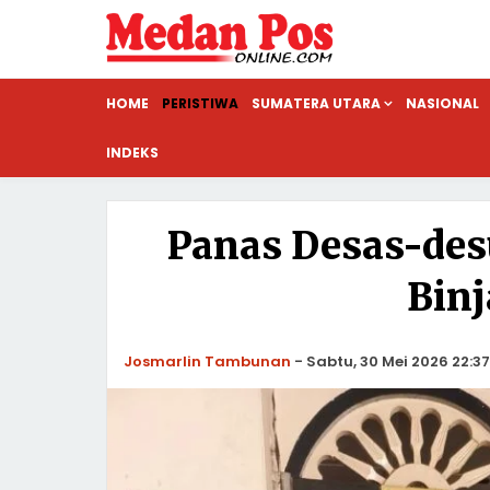
HOME
PERISTIWA
SUMATERA UTARA
NASIONAL
INDEKS
Panas Desas-desu
Binj
Josmarlin Tambunan
-
Sabtu, 30 Mei 2026 22:37