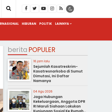
ERNASIONAL
HIBURAN
POLITIK
LAINNYA
berita
POPULER
16 jam lalu
Sejumlah Kasatreskrim-
Kasatresnarkoba di Sumut
Dimutasi, Ini Daftar
Namanya
04 Agu 2026
Jaga Hubungan
Kekeluargaan, Anggota DPR
RI Maruli Siahaan Lakukan
Kunjungan Sosial Ke Rumah