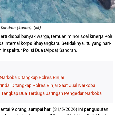
 Sandran (kanan). (Ist)
perti disoal banyak warga, temuan minor soal kinerja Polri
sa internal korps Bhayangkara. Setidaknya, itu yang hari-
un Inspektur Polisi Dua (Aipda) Sandran.
Narkoba Ditangkap Polres Binjai
rindal Ditangkap Polres Binjai Saat Jual Narkoba
ai Tangkap Dua Terduga Jaringan Pengedar Narkoba
bantai 9 orang, sampai hari (31/5/2026) ini pengusutan