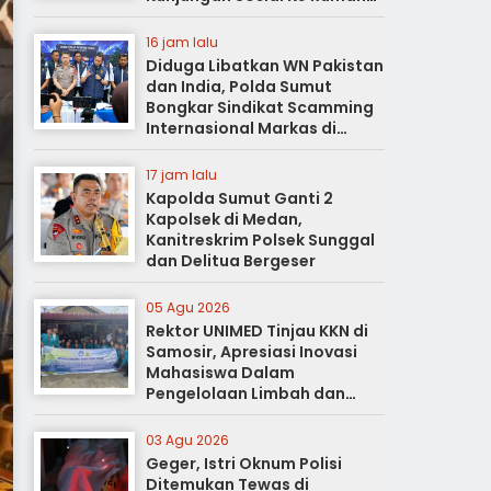
Duka
16 jam lalu
Diduga Libatkan WN Pakistan
dan India, Polda Sumut
Bongkar Sindikat Scamming
Internasional Markas di
Apartemen Podomoro
17 jam lalu
Kapolda Sumut Ganti 2
Kapolsek di Medan,
Kanitreskrim Polsek Sunggal
dan Delitua Bergeser
05 Agu 2026
Rektor UNIMED Tinjau KKN di
Samosir, Apresiasi Inovasi
Mahasiswa Dalam
Pengelolaan Limbah dan
Pertanian Ramah Lingkungan
03 Agu 2026
Geger, Istri Oknum Polisi
Ditemukan Tewas di