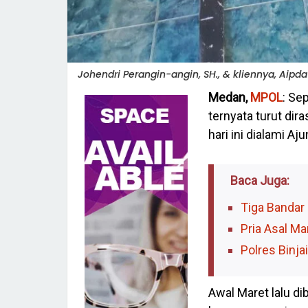
Johendri Perangin-angin, SH., & kliennya, Aipda
Medan,
MPOL
: Se
ternyata turut dira
hari ini dialami Aj
Baca Juga:
Tiga Bandar 
Pria Asal Ma
Polres Binj
Awal Maret lalu di