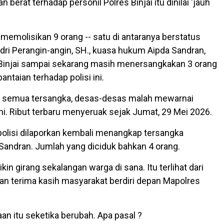
 berat terhadap personil Polres Binjai itu dinilai 'jauh
.
 memolisikan 9 orang -- satu di antaranya berstatus
ri Perangin-angin, SH., kuasa hukum Aipda Sandran,
Binjai sampai sekarang masih menersangkakan 3 orang
taian terhadap polisi ini.
uk semua tersangka, desas-desas malah mewarnai
ni. Ribut terbaru menyeruak sejak Jumat, 29 Mei 2026.
u polisi dilaporkan kembali menangkap tersangka
Sandran. Jumlah yang diciduk bahkan 4 orang.
kin girang sekalangan warga di sana. Itu terlihat dari
n terima kasih masyarakat berdiri depan Mapolres
n itu seketika berubah. Apa pasal ?