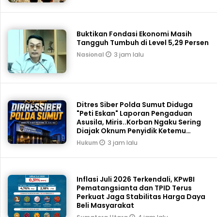
Buktikan Fondasi Ekonomi Masih
Tangguh Tumbuh di Level 5,29 Persen
3 jam lalu
Nasional
Ditres Siber Polda Sumut Diduga
"Peti Eskan" Laporan Pengaduan
Asusila, Miris..Korban Ngaku Sering
Diajak Oknum Penyidik Ketemu
Tengah Malam
3 jam lalu
Hukum
Inflasi Juli 2026 Terkendali, KPwBI
Pematangsianta dan TPID Terus
Perkuat Jaga Stabilitas Harga Daya
Beli Masyarakat