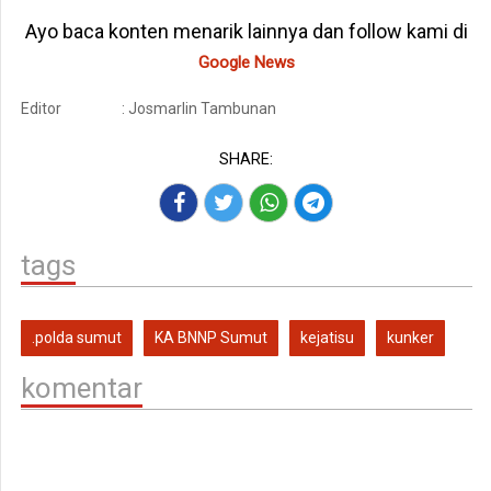
Ayo baca konten menarik lainnya dan follow kami di
Google News
Editor
: Josmarlin Tambunan
SHARE:
tags
.polda sumut
KA BNNP Sumut
kejatisu
kunker
komentar