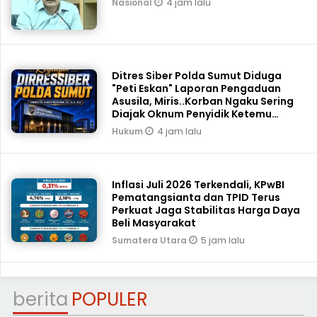
4 jam lalu
Nasional
Ditres Siber Polda Sumut Diduga
"Peti Eskan" Laporan Pengaduan
Asusila, Miris..Korban Ngaku Sering
Diajak Oknum Penyidik Ketemu
Tengah Malam
4 jam lalu
Hukum
Inflasi Juli 2026 Terkendali, KPwBI
Pematangsianta dan TPID Terus
Perkuat Jaga Stabilitas Harga Daya
Beli Masyarakat
5 jam lalu
Sumatera Utara
berita
POPULER