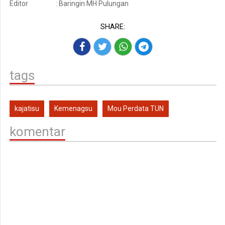
Editor
: Baringin MH Pulungan
SHARE:
tags
kajatisu
Kemenagsu
Mou Perdata TUN
komentar