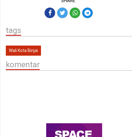
SHARE:
tags
Wali Kota Binjai
komentar