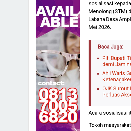
sosialisasi kepada
Menolong (STM) da
Labana Desa Ampla
Mei 2026.
Baca Juga:
Plt. Bupati 
demi Jamina
Ahli Waris 
Ketenagaker
OJK Sumut D
Perluas Aks
Acara sosialisasi 
Tokoh masyarakat