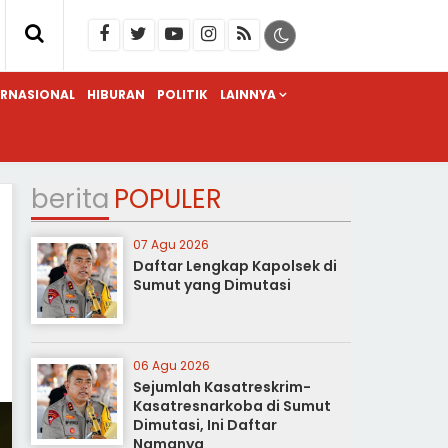
ERNASIONAL
HIBURAN
POLITIK
LAINNYA
berita
POPULER
07 Agu 2026
Daftar Lengkap Kapolsek di
Sumut yang Dimutasi
06 Agu 2026
Sejumlah Kasatreskrim-
Kasatresnarkoba di Sumut
Dimutasi, Ini Daftar
Namanya