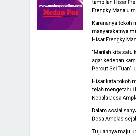
tampilan Hisar Fr
Frengky Manalu m
Karenanya tokoh m
masyarakatnya me
Hisar Frengky Ma
"Marilah kita sat
agar kedepan kamp
Percut Sei Tuan", 
Hisar kata tokoh 
telah mengetahui 
Kepala Desa Ampl
Dalam sosialisany
Desa Amplas seja
Tujuannya maju un