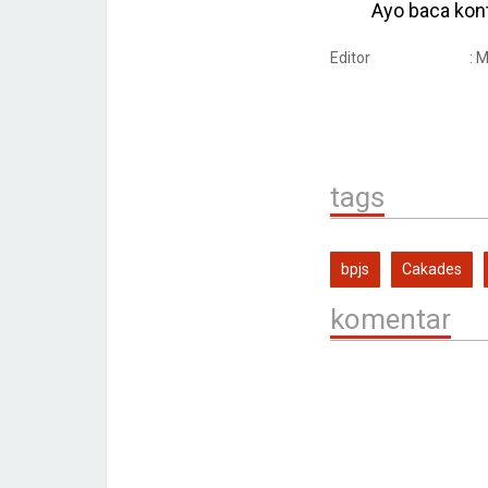
Ayo baca kont
Editor
: 
tags
bpjs
Cakades
komentar