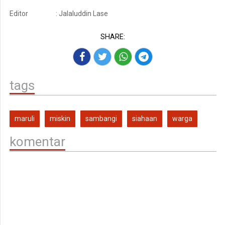
Editor
: Jalaluddin Lase
SHARE:
tags
maruli
miskin
sambangi
siahaan
warga
komentar