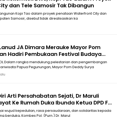
ity dan Tele Samosir Tak Dibangun
gunan Kopi Tao dalam proyek penataan Waterfront City dan
aten Samosir, disebut tidak direalisasikan ka
Lanud JA Dimara Merauke Mayor Pom
an Hadiri Pembukaan Festival Budaya
em ke-34 Tahun 2026
embangan
ariwisata Papua Pegunungan, Mayor Pom Deddy Surya
lalu
iri Arti Persahabatan Sejati, Dr Maruli
ayat Ke Rumah Duka Ibunda Ketua DPD F
Sumut
i wujud kepedulian, rasa persaudaraan, dan solidaritas kepada
g berduka, Kombes Pol. (Purn.) Dr. Marul