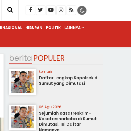
ERNASIONAL
HIBURAN
POLITIK
LAINNYA
berita
POPULER
kemarin
Daftar Lengkap Kapolsek di
Sumut yang Dimutasi
06 Agu 2026
Sejumlah Kasatreskrim-
Kasatresnarkoba di Sumut
Dimutasi, Ini Daftar
Namanya