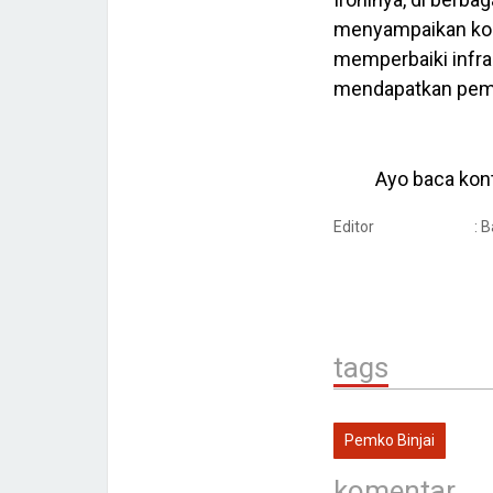
menyampaikan kom
memperbaiki infr
mendapatkan pemba
Ayo baca kont
Editor
: 
tags
Pemko Binjai
komentar