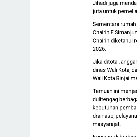
Jihadi juga mendap
juta untuk pemeli
Sementara rumah d
Chairin F Simanju
Chairin diketahui 
2026.
Jika ditotal, ang
dinas Wali Kota, 
Wali Kota Binjai m
Temuan ini menjad
dulitengag berbag
kebutuhan pembang
drainase, pelayan
masyarajat.
Ironinya, di berba