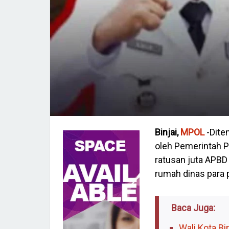
Binjai,
MPOL
-Dite
oleh Pemerintah P
ratusan juta APBD
rumah dinas para 
Baca Juga:
Wali Kota Bi