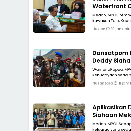
Waterfront C
Medan, MPOL Pemban
kawasan Tele, Kabup
10 jam lalu
Hukum
Dansatpom 
Deddy Siaha
Lembah Bali
WamenaPapua, MPOL Dalam rangka mendukung pelestarian dan peng
kebudayaan serta p
11 jam 
Nusantara
Aplikasikan D
Siahaan Mel
SPTI-K SPSI 
Medan, MPOL Sebaga
keluarga yang sedan