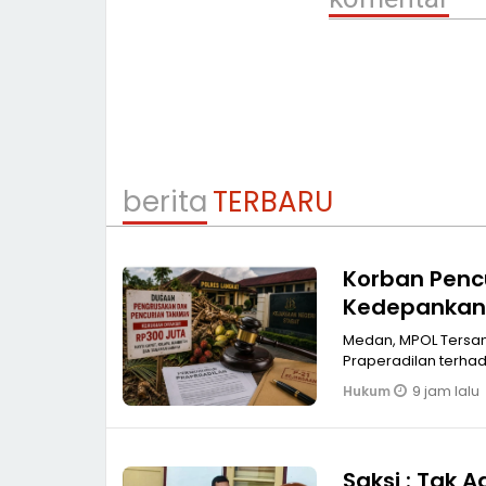
berita
TERBARU
Korban Penc
Kedepankan 
Medan, MPOL Tersangka Lazuardi Sembiring alias Andi mengajukan permohonan
9 jam lalu
Hukum
Saksi : Tak 