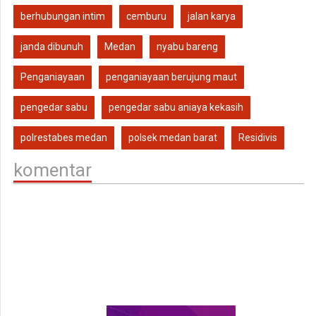
berhubungan intim
cemburu
jalan karya
janda dibunuh
Medan
nyabu bareng
Penganiayaan
penganiayaan berujung maut
pengedar sabu
pengedar sabu aniaya kekasih
polrestabes medan
polsek medan barat
Residivis
komentar