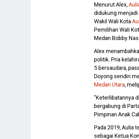
Menurut Alex,
Aul
didukung menjadi 
Wakil Wali Kota
Au
Pemilihan Wali Ko
Medan Bobby Nasu
Alex menambahka
politik. Pria kela
5 bersaudara, pas
Doyong sendiri me
Medan Utara
, mel
"Keterlibatannya d
bergabung di Part
Pimpinan Anak Cab
Pada 2019, Aulia 
sebagai Ketua Komi