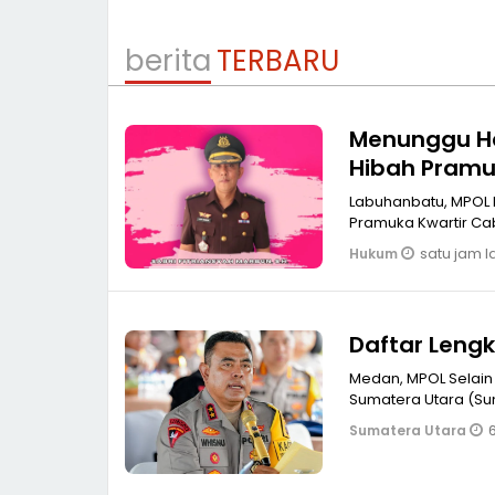
berita
TERBARU
Menunggu Ha
Hibah Pramu
Labuhanbatu, MPOL 
Pramuka Kwartir C
satu jam l
Hukum
Daftar Leng
Medan, MPOL Selain
Sumatera Utara (Su
6
Sumatera Utara