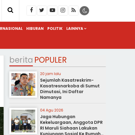
ERNASIONAL
HIBURAN
POLITIK
LAINNYA
berita
POPULER
20 jam lalu
Sejumlah Kasatreskrim-
Kasatresnarkoba di Sumut
Dimutasi, Ini Daftar
Namanya
04 Agu 2026
Jaga Hubungan
Kekeluargaan, Anggota DPR
RI Maruli Siahaan Lakukan
Kunjungan Sosial Ke Rumah