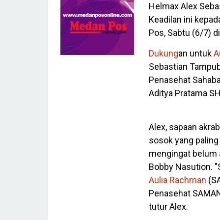
Helmax Alex Sebas
Keadilan ini kepa
Pos, Sabtu (6/7) d
Dukung
an untuk
A
Sebastian Tampubo
Penasehat Sahaba
Aditya Pratama SH
Alex, sapaan akra
sosok yang paling
mengingat belum a
Bobby Nasution. 
Aulia Rachman
(SA
Penasehat SAMAN y
tutur Alex.