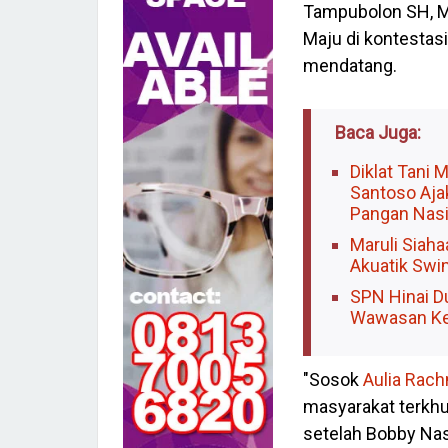
Tampubolon SH, 
Maju di kontestas
mendatang.
Baca Juga:
Diklat Tani
Santoso Aja
Pangan Nasi
Maruli Siah
Akuatik Swi
SPN Hinai 
Wawasan Ke
"Sosok
Aulia Rac
masyarakat terkh
setelah Bobby Nasu