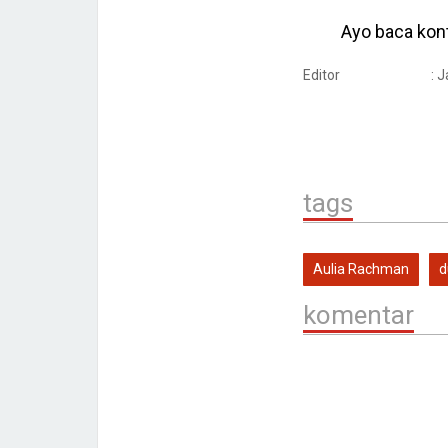
Ayo baca kont
Editor
: 
tags
Aulia Rachman
d
komentar