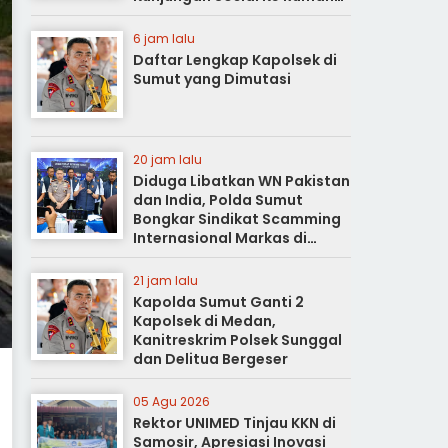
Duka
6 jam lalu
Daftar Lengkap Kapolsek di
Sumut yang Dimutasi
20 jam lalu
Diduga Libatkan WN Pakistan
dan India, Polda Sumut
Bongkar Sindikat Scamming
Internasional Markas di
Apartemen Podomoro
21 jam lalu
Kapolda Sumut Ganti 2
Kapolsek di Medan,
Kanitreskrim Polsek Sunggal
dan Delitua Bergeser
05 Agu 2026
Rektor UNIMED Tinjau KKN di
Samosir, Apresiasi Inovasi