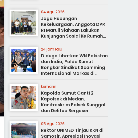
04 Agu 2026
Jaga Hubungan
Kekeluargaan, Anggota DPR
RI Maruli Siahaan Lakukan
Kunjungan Sosial Ke Rumah
Duka
24 jam lalu
Diduga Libatkan WN Pakistan
dan India, Polda Sumut
Bongkar Sindikat Scamming
Internasional Markas di
Apartemen Podomoro
kemarin
Kapolda Sumut Ganti 2
Kapolsek di Medan,
Kanitreskrim Polsek Sunggal
dan Delitua Bergeser
05 Agu 2026
Rektor UNIMED Tinjau KKN di
Samosir, Apresiasi Inovasi