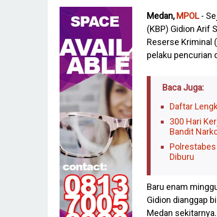
Medan,
MPOL
- Se
(KBP) Gidion Arif
Reserse Kriminal 
pelaku pencurian 
Baca Juga:
Daftar Leng
300 Hari Ke
Bandit Nark
Polrestabes
Diburu
Baru enam minggu
Gidion dianggap b
Medan sekitarnya