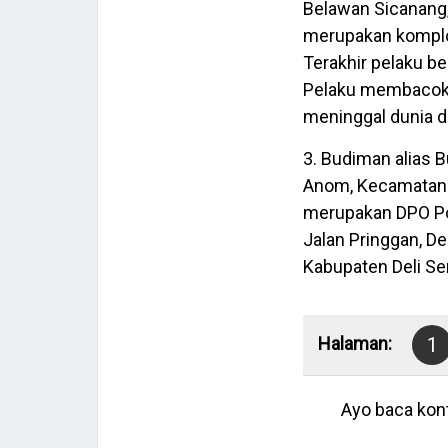
Belawan Sicanang
merupakan komplo
Terakhir pelaku b
Pelaku membacok 
meninggal dunia d
3. Budiman alias B
Anom, Kecamatan P
merupakan DPO P
Jalan Pringgan, D
Kabupaten Deli Se
Halaman:
1
Ayo baca kont