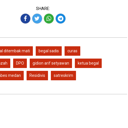
SHARE:
al ditembak mati
begal sadis
curas
azah
DPO
gidion arif setyawan
ketua begal
tabes medan
Residivis
satreskrim