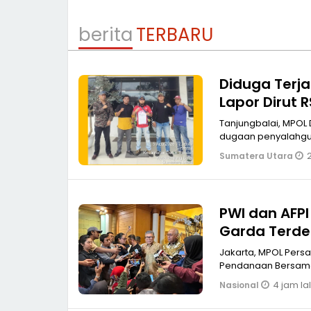
berita
TERBARU
Diduga Terja
Lapor Dirut 
Tanjungbala
Tanjungbalai, MPOL
dugaan penyalahgun
2
Sumatera Utara
PWI dan AFPI 
Garda Terdep
Jakarta, MPOL Persatuan Wartawan Indonesia (PWI) Pusat bersama Asosiasi Fintech
Pendanaan Bersama
4 jam la
Nasional