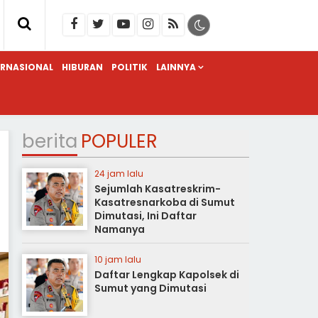
ERNASIONAL
HIBURAN
POLITIK
LAINNYA
berita
POPULER
24 jam lalu
Sejumlah Kasatreskrim-
Kasatresnarkoba di Sumut
Dimutasi, Ini Daftar
Namanya
10 jam lalu
Daftar Lengkap Kapolsek di
Sumut yang Dimutasi