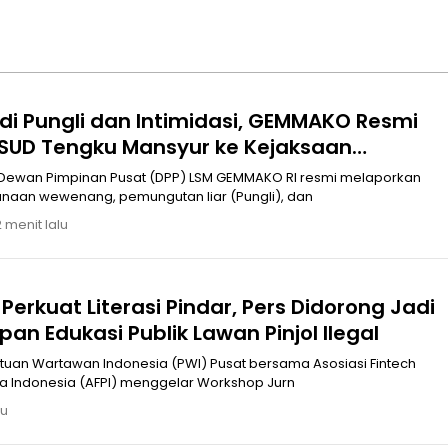
di Pungli dan Intimidasi, GEMMAKO Resmi
RSUD Tengku Mansyur ke Kejaksaan
i
 Dewan Pimpinan Pusat (DPP) LSM GEMMAKO RI resmi melaporkan
aan wewenang, pemungutan liar (Pungli), dan
 menit lalu
Perkuat Literasi Pindar, Pers Didorong Jadi
an Edukasi Publik Lawan Pinjol Ilegal
 Indonesia (AFPI) menggelar Workshop Jurn
lu