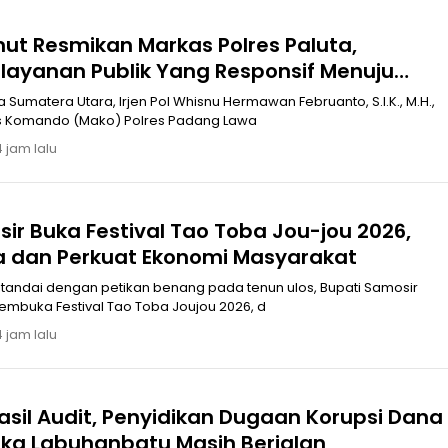
ut Resmikan Markas Polres Paluta,
yanan Publik Yang Responsif Menuju
mas 2045
Sumatera Utara, Irjen Pol Whisnu Hermawan Februanto, S.I.K., M.H.,
kan Markas Komando (Mako) Polres Padang Lawa
4 jam lalu
ir Buka Festival Tao Toba Jou-jou 2026,
a dan Perkuat Ekonomi Masyarakat
embuka Festival Tao Toba Joujou 2026, d
4 jam lalu
sil Audit, Penyidikan Dugaan Korupsi Dana
ka Labuhanbatu Masih Berjalan