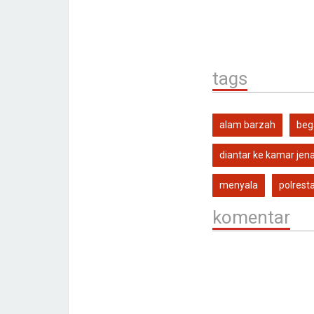
tags
alam barzah
beg
diantar ke kamar jen
menyala
polres
komentar