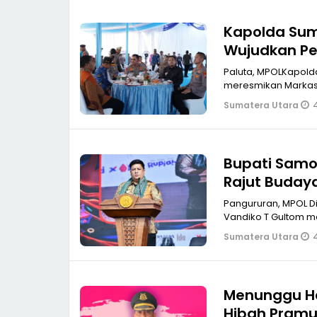
Kapolda Sum
Wujudkan Pela
Indonesia E
Paluta, MPOLKapolda 
meresmi
Sumatera Utara
Bupati Samos
Rajut Buday
Pangururan, MPOL Ditandai dengan petikan benang pada tenun ulos, Bupati Samosir
Vandiko T Gultom m
Sumatera Utara
Menunggu Ha
Hibah Pramu