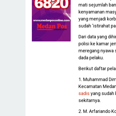
mati sejumlah ban
kenyamanan masya
yang menjadi korba
sudah 'istirahat p
Dari data yang dih
polisi ke kamar j
meregang nyawa se
dada pelaku.
Berikut daftar pel
1. Muhammad Dimas
Kecamatan Medan 
sadis
yang sudah 
sekitarnya.
2. M. Arfariando K