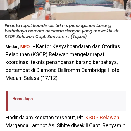
Peserta rapat koordinasi teknis penanganan barang
berbahaya berpoto bersama dengan yang mewakili Plt.
KSOP Belawan Capt. Benyamin. (Topas)
- Kantor Kesyahbandaran dan Otoritas
Medan,
MPOL
Pelabuhan (KSOP) Belawan mengelar rapat
koordinasi teknis penanganan barang berbahaya,
bertempat di Diamond Ballromm Cambridge Hotel
Medan. Selasa (17/12).
Baca Juga:
Hadir dalam kegiatan tersebut, Plt.
KSOP Belawan
Marganda Lamhot Asi Sihite diwakili Capt. Benyamin