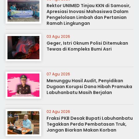
Rektor UNIMED Tinjau KKN di Samosir,
Apresiasi Inovasi Mahasiswa Dalam
Pengelolaan Limbah dan Pertanian
Ramah Lingkungan
03 Agu 2026
Geger, Istri Oknum Polisi Ditemukan
Tewas di Kompleks Bumi Asri
07 Agu 2026
Menunggu Hasil Audit, Penyidikan
Dugaan Korupsi Dana Hibah Pramuka
Labuhanbatu Masih Berjalan
02 Agu 2026
Fraksi PKB Desak Bupati Labuhanbatu
Tegakkan Perda Pembatasan Truk,
Jangan Biarkan Makan Korban