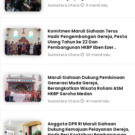
11 menit lalu
Sumatera Utara
Komitmen Maruli Siahaan Terus
Hadir Pengembangan Gereja, Pesta
Ulang Tahun ke 22 Dan
Pembangunan HKBP Eben Ezer
Martoba Beri Bantuan
30 menit lalu
Sumatera Utara
Maruli Siahaan Dukung Pembinaan
Generasi Muda Gereja,
Berangkatkan Wisata Rohani ASM
HKBP Saroha Medan
41 menit lalu
Sumatera Utara
Anggota DPR RI Maruli Siahaan
Dukung Kemajuan Pelayanan Gereja,
Hadir Beri Kontribusi Pembangunan