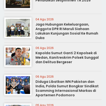
Pendidikan Sespimmen TA 2026
04 Agu 2026
Jaga Hubungan Kekeluargaan,
Anggota DPR RI Maruli Siahaan
Lakukan Kunjungan Sosial Ke Rumah
Duka
06 Agu 2026
Kapolda Sumut Ganti 2 Kapolsek di
Medan, Kanitreskrim Polsek Sunggal
dan Delitua Bergeser
06 Agu 2026
Diduga Libatkan WN Pakistan dan
India, Polda Sumut Bongkar Sindikat
Scamming Internasional Markas di
Apartemen Podomoro
05 Agu 2026