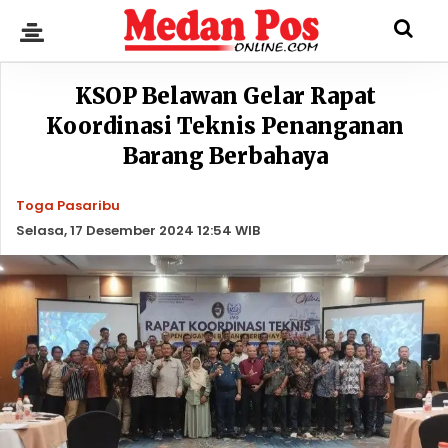
KSOP Belawan Gelar Rapat
Koordinasi Teknis Penanganan
Barang Berbahaya
Toga Pasaribu
Selasa, 17 Desember 2024 12:54 WIB