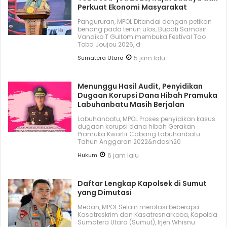
Perkuat Ekonomi Masyarakat
Pangururan, MPOL Ditandai dengan petikan
benang pada tenun ulos, Bupati Samosir
Vandiko T Gultom membuka Festival Tao
Toba Joujou 2026, d
Sumatera Utara
5 jam lalu
Menunggu Hasil Audit, Penyidikan
Dugaan Korupsi Dana Hibah Pramuka
Labuhanbatu Masih Berjalan
Labuhanbatu, MPOL Proses penyidikan kasus
dugaan korupsi dana hibah Gerakan
Pramuka Kwartir Cabang Labuhanbatu
Tahun Anggaran 2022&ndash20
Hukum
6 jam lalu
Daftar Lengkap Kapolsek di Sumut
yang Dimutasi
Medan, MPOL Selain merotasi beberapa
Kasatreskrim dan Kasatresnarkoba, Kapolda
Sumatera Utara (Sumut), Irjen Whisnu