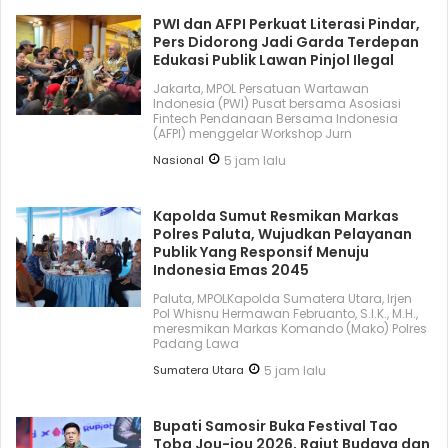
PWI dan AFPI Perkuat Literasi Pindar,
Pers Didorong Jadi Garda Terdepan
Edukasi Publik Lawan Pinjol Ilegal
Jakarta, MPOL Persatuan Wartawan
Indonesia (PWI) Pusat bersama Asosiasi
Fintech Pendanaan Bersama Indonesia
(AFPI) menggelar Workshop Jurn
Nasional
5 jam lalu
Kapolda Sumut Resmikan Markas
Polres Paluta, Wujudkan Pelayanan
Publik Yang Responsif Menuju
Indonesia Emas 2045
Paluta, MPOLKapolda Sumatera Utara, Irjen
Pol Whisnu Hermawan Februanto, S.I.K., M.H.,
meresmikan Markas Komando (Mako) Polres
Padang Lawa
Sumatera Utara
5 jam lalu
Bupati Samosir Buka Festival Tao
Toba Jou-jou 2026, Rajut Budaya dan