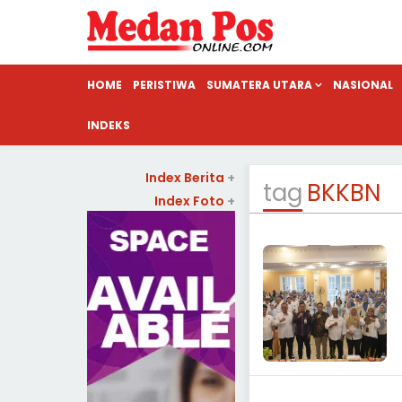
HOME
PERISTIWA
SUMATERA UTARA
NASIONAL
INDEKS
Index Berita
+
tag
BKKBN
Index Foto
+