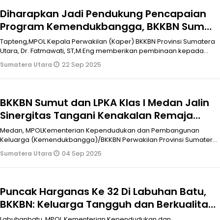
Diharapkan Jadi Pendukung Pencapaian
Program Kemendukbangga, BKKBN Sumut
Bina Penyuluh KB Tapteng
Tapteng,MPOL Kepala Perwakilan (Kaper) BKKBN Provinsi Sumatera
Utara, Dr. Fatmawati, ST,M.Eng memberikan pembinaan kepada
anggota Ikatan Pe
22 Sep 2025
Sumatera Utara
BKKBN Sumut dan LPKA Klas I Medan Jalin
Sinergitas Tangani Kenakalan Remaja
Melalui Pembinaan Kespro
Medan, MPOLKementerian Kependudukan dan Pembangunan
Keluarga (Kemendukbangga)/BKKBN Perwakilan Provinsi Sumatera
Utara terus memperkuat lan
04 Sep 2025
Sumatera Utara
Puncak Harganas Ke 32 Di Labuhan Batu,
BKKBN: Keluarga Tangguh dan Berkualitas
Melahirkan Generasi Unggul
Labuhanbatu, MPOL Kementerian Kependudukan dan