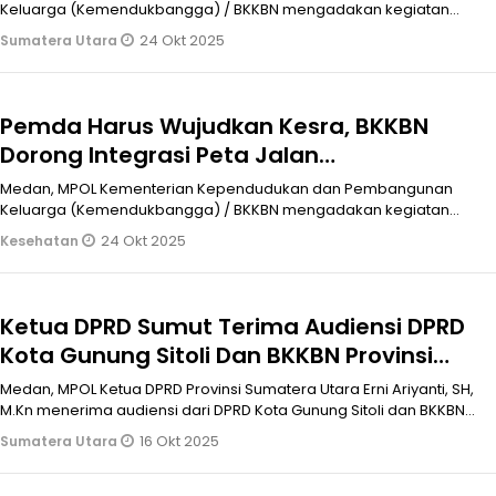
dan Renstrada
Keluarga (Kemendukbangga) / BKKBN mengadakan kegiatan
Talkshow Kependudukan di Hotel G
24 Okt 2025
Sumatera Utara
Pemda Harus Wujudkan Kesra, BKKBN
Dorong Integrasi Peta Jalan
Pembangunan Kependudukan Ke RPJMD
Medan, MPOL Kementerian Kependudukan dan Pembangunan
dan Renstrada
Keluarga (Kemendukbangga) / BKKBN mengadakan kegiatan
Talkshow Kependudukan di Hotel G
24 Okt 2025
Kesehatan
Ketua DPRD Sumut Terima Audiensi DPRD
Kota Gunung Sitoli Dan BKKBN Provinsi
Sumatera Utara
Medan, MPOL Ketua DPRD Provinsi Sumatera Utara Erni Ariyanti, SH,
M.Kn menerima audiensi dari DPRD Kota Gunung Sitoli dan BKKBN
Provinsi S
16 Okt 2025
Sumatera Utara