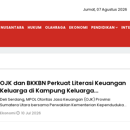
Jumat, 07 Agustus 2026
NUSANTARA
HUKUM
OLAHRAGA
EKONOMI
PENDIDIKAN
INT
OJK dan BKKBN Perkuat Literasi Keuangan
Keluarga di Kampung Keluarga
Berkualitas
Deli Serdang, MPOL Otoritas Jasa Keuangan (OJK) Provinsi
Sumatera Utara bersama Perwakilan Kementerian Kependudukan
dan Pembangunan Kelua
10 Jul 2026
Ekonomi