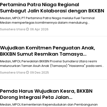
Pertamina Patra Niaga Regional
Sumbagut Jalin Kolaborasi dengan BKKBN
Medan, MPOL PT Pertamina Patra Niaga melalui Fuel Terminal
Medan mempertegas komitmennya dalam mendukung
pembangunan keluarga dan kesejaht
06 Apr 2026
Sumatera Utara
Wujudkan Komitmen Penguatan Anak,
BKKBN Sumut Resmikan Tamasya
“Hasianna”
Medan, MPOL Perwakilan BKKBN Provinsi Sumatera Utara resmi
meluncurkan Taman Asuh Anak (Tamasya) "Hasianna" pada senin,
8 Desembe
09 Des 2025
Sumatera Utara
Pemda Harus Wujudkan Kesra, BKKBN
Dorong Integrasi Peta Jalan
Pembangunan Kependudukan Ke RPJMD
Medan, MPOL Kementerian Kependudukan dan Pembangunan