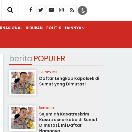
ERNASIONAL
HIBURAN
POLITIK
LAINNYA
berita
POPULER
19 jam lalu
Daftar Lengkap Kapolsek di
Sumut yang Dimutasi
kemarin
Sejumlah Kasatreskrim-
Kasatresnarkoba di Sumut
Dimutasi, Ini Daftar
Namanya