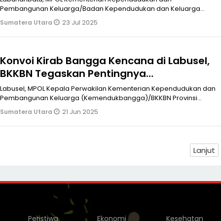
Pembangunan Keluarga/Badan Kependudukan dan Keluarga
Berencana Nasional (Kemendukbangga/BKKB
23 Jul 2025
Sumatera Utara
Konvoi Kirab Bangga Kencana di Labusel,
BKKBN Tegaskan Pentingnya
Pembangunan Keluarga Menuju Indonesia
Labusel, MPOL Kepala Perwakilan Kementerian Kependudukan dan
Emas
Pembangunan Keluarga (Kemendukbangga)/BKKBN Provinsi
Sumatera Utara, Fatmawati
21 Jun 2025
Sumatera Utara
Lanjut
Peristiwa
Ekonomi
Kesehatan