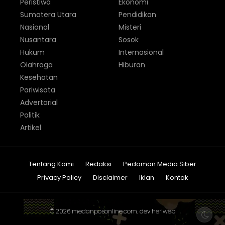
Peristiwa
Ekonomi
Sumatera Utara
Pendidikan
Nasional
Misteri
Nusantara
Sosok
Hukum
Internasional
Olahraga
Hiburan
Kesehatan
Pariwisata
Advertorial
Politik
Artikel
Tentang Kami
Redaksi
Pedoman Media Siber
Privacy Policy
Disclaimer
Iklan
Kontak
© 2026
medanposonline.com
. dev
heriweb