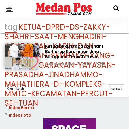
tag
KETUA-DPRD-DS-ZAKKY-
SHAHRI-SAAT-MENGHADIRI-
ACARA-TALI-KASIH-DAN-
Ketua DPRD DS Zakky Shahri
Berharap Kerukunan Umat
PEMBAGIAN-SEMBAKO-YANG-
Beragama Terus Terawat
DISELENGGARAKAN-YAYASAN-
23 Mar 2025
Sumatera Utara
PRASADHA-JINADHAMMO-
MAHATHERA-DI-KOMPLEKS-
Kembali
Lanjut
MMTC-KECAMATAN-PERCUT-
SEI-TUAN
+
Index Berita
+
Index Foto