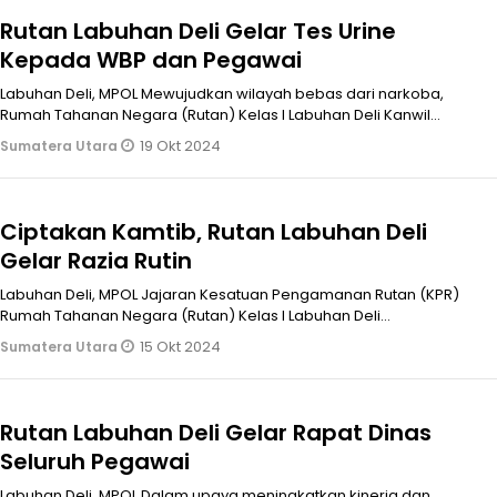
Rutan Labuhan Deli Gelar Tes Urine
Kepada WBP dan Pegawai
Labuhan Deli, MPOL Mewujudkan wilayah bebas dari narkoba,
Rumah Tahanan Negara (Rutan) Kelas I Labuhan Deli Kanwil
Kemenkumham Sumut melak
19 Okt 2024
Sumatera Utara
Ciptakan Kamtib, Rutan Labuhan Deli
Gelar Razia Rutin
Labuhan Deli, MPOL Jajaran Kesatuan Pengamanan Rutan (KPR)
Rumah Tahanan Negara (Rutan) Kelas I Labuhan Deli
melaksanakan razia penggeleda
15 Okt 2024
Sumatera Utara
Rutan Labuhan Deli Gelar Rapat Dinas
Seluruh Pegawai
Labuhan Deli, MPOL Dalam upaya meningkatkan kinerja dan