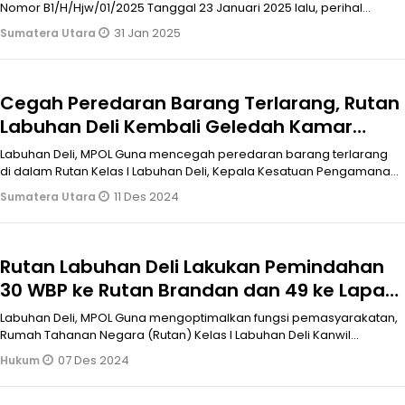
Nomor B1/H/Hjw/01/2025 Tanggal 23 Januari 2025 lalu, perihal
larangan meni
31 Jan 2025
Sumatera Utara
Cegah Peredaran Barang Terlarang, Rutan
Labuhan Deli Kembali Geledah Kamar
Hunian
Labuhan Deli, MPOL Guna mencegah peredaran barang terlarang
di dalam Rutan Kelas I Labuhan Deli, Kepala Kesatuan Pengamanan
Rutan Asrul Ha
11 Des 2024
Sumatera Utara
Rutan Labuhan Deli Lakukan Pemindahan
30 WBP ke Rutan Brandan dan 49 ke Lapas
Narkotika Pematang Siantar
Labuhan Deli, MPOL Guna mengoptimalkan fungsi pemasyarakatan,
Rumah Tahanan Negara (Rutan) Kelas I Labuhan Deli Kanwil
Kemenkumham Sumut k
07 Des 2024
Hukum