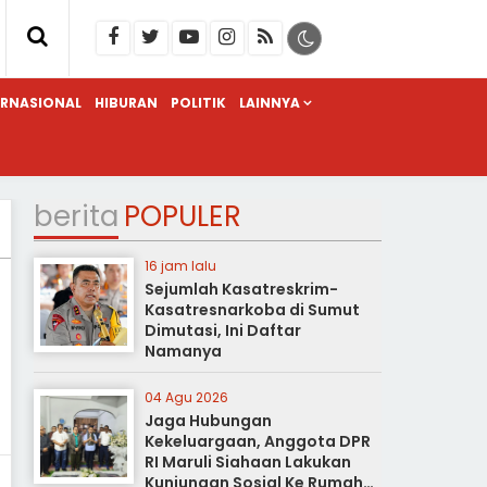
ERNASIONAL
HIBURAN
POLITIK
LAINNYA
berita
POPULER
16 jam lalu
Sejumlah Kasatreskrim-
Kasatresnarkoba di Sumut
Dimutasi, Ini Daftar
Namanya
04 Agu 2026
Jaga Hubungan
Kekeluargaan, Anggota DPR
RI Maruli Siahaan Lakukan
Kunjungan Sosial Ke Rumah