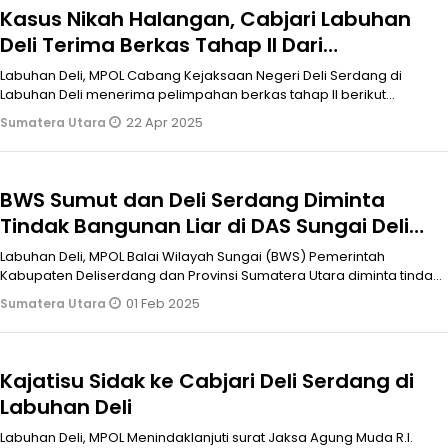
Kasus Nikah Halangan, Cabjari Labuhan
Deli Terima Berkas Tahap II Dari
Polrestabes Medan
Labuhan Deli, MPOL Cabang Kejaksaan Negeri Deli Serdang di
Labuhan Deli menerima pelimpahan berkas tahap II berikut
tersangka dan barang b
22 Apr 2025
Sumatera Utara
BWS Sumut dan Deli Serdang Diminta
Tindak Bangunan Liar di DAS Sungai Deli
Labuhan Deli
Labuhan Deli, MPOL Balai Wilayah Sungai (BWS) Pemerintah
Kabupaten Deliserdang dan Provinsi Sumatera Utara diminta tindak
tegas dalam menge
01 Feb 2025
Sumatera Utara
Kajatisu Sidak ke Cabjari Deli Serdang di
Labuhan Deli
Labuhan Deli, MPOL Menindaklanjuti surat Jaksa Agung Muda R.I.