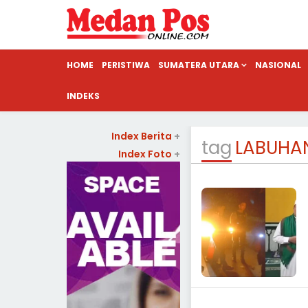
HOME
PERISTIWA
SUMATERA UTARA
NASIONAL
INDEKS
Index Berita
+
tag
LABUHAN
Index Foto
+