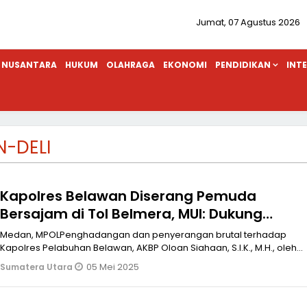
Jumat, 07 Agustus 2026
NUSANTARA
HUKUM
OLAHRAGA
EKONOMI
PENDIDIKAN
INT
-DELI
Kapolres Belawan Diserang Pemuda
Bersajam di Tol Belmera, MUI: Dukung
Tindakan Oloan Siahaan
Medan, MPOLPenghadangan dan penyerangan brutal terhadap
Kapolres Pelabuhan Belawan, AKBP Oloan Siahaan, S.I.K., M.H., oleh
sekelompok pemud
05 Mei 2025
Sumatera Utara