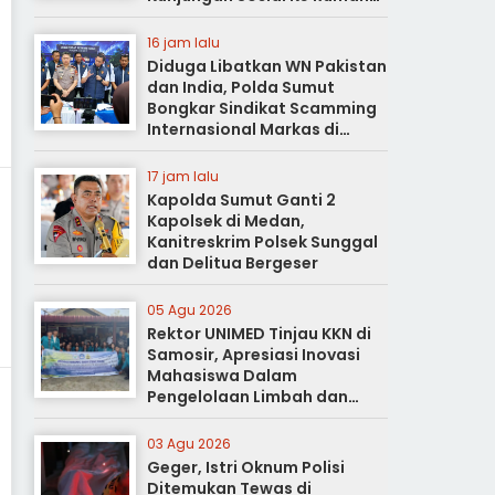
Duka
16 jam lalu
Diduga Libatkan WN Pakistan
dan India, Polda Sumut
Bongkar Sindikat Scamming
Internasional Markas di
Apartemen Podomoro
17 jam lalu
Kapolda Sumut Ganti 2
Kapolsek di Medan,
Kanitreskrim Polsek Sunggal
dan Delitua Bergeser
05 Agu 2026
Rektor UNIMED Tinjau KKN di
Samosir, Apresiasi Inovasi
Mahasiswa Dalam
Pengelolaan Limbah dan
Pertanian Ramah Lingkungan
03 Agu 2026
Geger, Istri Oknum Polisi
Ditemukan Tewas di