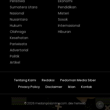
Peristiwa
Ekonomi
Sumatera Utara
Pendidikan
Nasional
Misteri
Nusantara
Sosok
Hukum
Internasional
Olahraga
Hiburan
Kesehatan
Pariwisata
Advertorial
Politik
Artikel
Tentang Kami
Redaksi
Pedoman Media Siber
Privacy Policy
Disclaimer
Iklan
Kontak
© 2026
medanposonline.com
. dev
heriweb