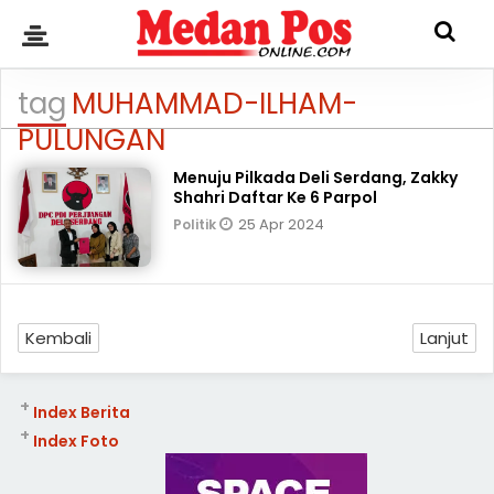
tag
MUHAMMAD-ILHAM-
PULUNGAN
Menuju Pilkada Deli Serdang, Zakky
Shahri Daftar Ke 6 Parpol
25 Apr 2024
Politik
Kembali
Lanjut
+
Index Berita
+
Index Foto