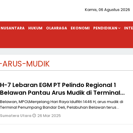
Kamis, 06 Agustus 2026
NUSANTARA
HUKUM
OLAHRAGA
EKONOMI
PENDIDIKAN
INT
-ARUS-MUDIK
H-7 Lebaran EGM PT Pelindo Regional 1
Belawan Pantau Arus Mudik di Terminal
Penumpang Bandar Deli
Belawan, MPOLMenjelang Hari Raya Idulfitri 1446 H, arus mudik di
Terminal Penumpang Bandar Deli, Pelabuhan Belawan terus
mengalami peningka
26 Mar 2025
Sumatera Utara