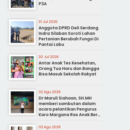
P3A
31 Jul 2026
Anggota DPRD Deli Serdang
Indra Silaban Soroti Lahan
Pertanian Berubah Fungsi Di
Pantai Labu
30 Jul 2026
Antar Anak Tes Kesehatan,
Orang Tua Haru dan Bangga
Bisa Masuk Sekolah Rakyat
02 Agu 2026
Dr Maruli Siahaan, SH.MH
memberi sambutan dalam
acara pelantikan Pengurus
Karo Margana Ras Anak Beru
Anak Beru Menteri Periode
Kota Medan
03 Agu 2026