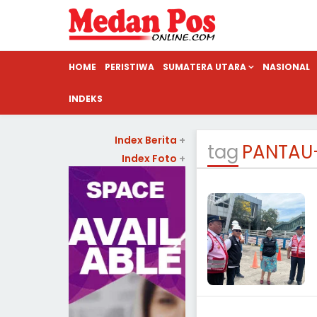
HOME
PERISTIWA
SUMATERA UTARA
NASIONAL
INDEKS
Index Berita
+
tag
PANTAU
Index Foto
+