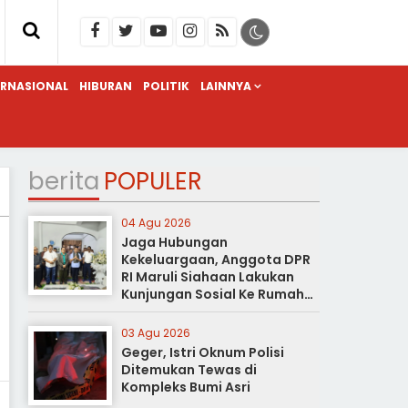
ERNASIONAL
HIBURAN
POLITIK
LAINNYA
berita
POPULER
04 Agu 2026
Jaga Hubungan
Kekeluargaan, Anggota DPR
RI Maruli Siahaan Lakukan
Kunjungan Sosial Ke Rumah
Duka
03 Agu 2026
Geger, Istri Oknum Polisi
Ditemukan Tewas di
Kompleks Bumi Asri