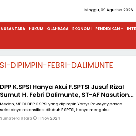
Minggu, 09 Agustus 2026
NUSANTARA
HUKUM
OLAHRAGA
EKONOMI
PENDIDIKAN
INT
SI-DIPIMPIN-FEBRI-DALIMUNTE
DPP K.SPSI Hanya Akui F.SPTSI Jusuf Rizal
Sumut H. Febri Dalimunte, ST-AF Nasution
ST
Medan, MPOL DPP K.SPSI yang dipimpin Yorrys Raweyay pasca
selesainya rekonsiliasi ditubuh F.SPTSI, hanya mengakui
kepemimpinan F.SPTSI den
11 Nov 2024
Sumatera Utara