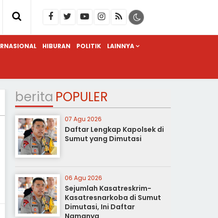
ERNASIONAL
HIBURAN
POLITIK
LAINNYA
berita
POPULER
07 Agu 2026
Daftar Lengkap Kapolsek di
Sumut yang Dimutasi
06 Agu 2026
Sejumlah Kasatreskrim-
Kasatresnarkoba di Sumut
Dimutasi, Ini Daftar
Namanya