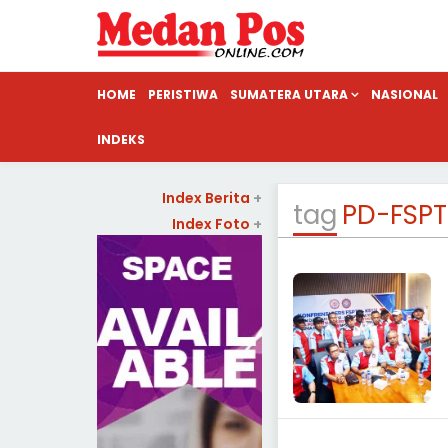
HOME
PERISTIWA
SUMATERA UTARA
NASIONAL
INDEKS
Index Berita
+
tag
PD-FSPT
Index Foto
+