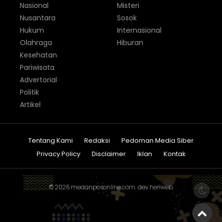
Nasional
Misteri
Nusantara
Sosok
Hukum
Internasional
Olahraga
Hiburan
Kesehatan
Pariwisata
Advertorial
Politik
Artikel
Tentang Kami
Redaksi
Pedoman Media Siber
Privacy Policy
Disclaimer
Iklan
Kontak
© 2026
medanposonline.com
. dev
heriweb