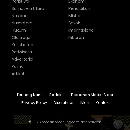
Peristiwa
Ekonomi
Sumatera Utara
Pendidikan
Nasional
Misteri
Nusantara
Sosok
Hukum
Internasional
Olahraga
Hiburan
Kesehatan
Pariwisata
Advertorial
Politik
Artikel
Tentang Kami
Redaksi
Pedoman Media Siber
Privacy Policy
Disclaimer
Iklan
Kontak
© 2026
medanposonline.com
. dev
heriweb