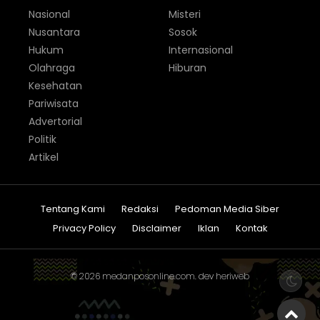
Nasional
Misteri
Nusantara
Sosok
Hukum
Internasional
Olahraga
Hiburan
Kesehatan
Pariwisata
Advertorial
Politik
Artikel
Tentang Kami
Redaksi
Pedoman Media Siber
Privacy Policy
Disclaimer
Iklan
Kontak
© 2026
medanposonline.com
. dev
heriweb