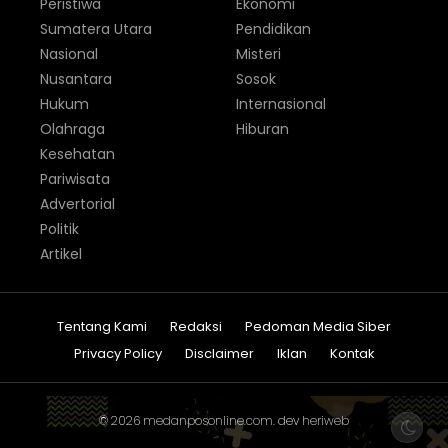
Peristiwa
Ekonomi
Sumatera Utara
Pendidikan
Nasional
Misteri
Nusantara
Sosok
Hukum
Internasional
Olahraga
Hiburan
Kesehatan
Pariwisata
Advertorial
Politik
Artikel
Tentang Kami
Redaksi
Pedoman Media Siber
Privacy Policy
Disclaimer
Iklan
Kontak
© 2026
medanposonline.com
. dev
heriweb