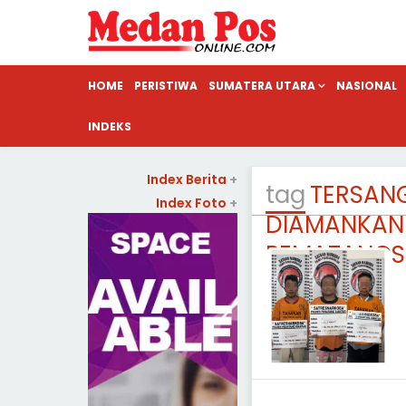
HOME
PERISTIWA
SUMATERA UTARA
NASIONAL
INDEKS
Index Berita
+
tag
TERSAN
Index Foto
+
DIAMANKAN
PEMATANGS