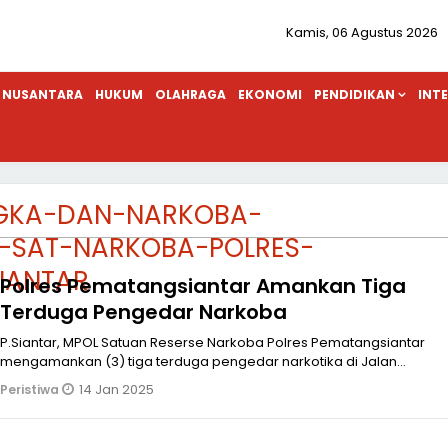
Kamis, 06 Agustus 2026
NUSANTARA
HUKUM
OLAHRAGA
EKONOMI
PENDIDIKAN
INT
GKA-DAN-NARKOBA-
-SAT-NARKOBA-POLRES-
IANTAR
Polres Pematangsiantar Amankan Tiga
Terduga Pengedar Narkoba
P.Siantar, MPOL Satuan Reserse Narkoba Polres Pematangsiantar
mengamankan (3) tiga terduga pengedar narkotika di Jalan
Sisingamangaraja Kel
14 Jan 2025
Peristiwa