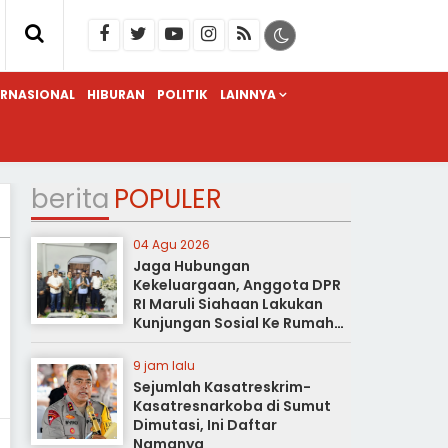
ERNASIONAL
HIBURAN
POLITIK
LAINNYA
berita
POPULER
04 Agu 2026
Jaga Hubungan
Kekeluargaan, Anggota DPR
RI Maruli Siahaan Lakukan
Kunjungan Sosial Ke Rumah
Duka
9 jam lalu
Sejumlah Kasatreskrim-
Kasatresnarkoba di Sumut
Dimutasi, Ini Daftar
Namanya