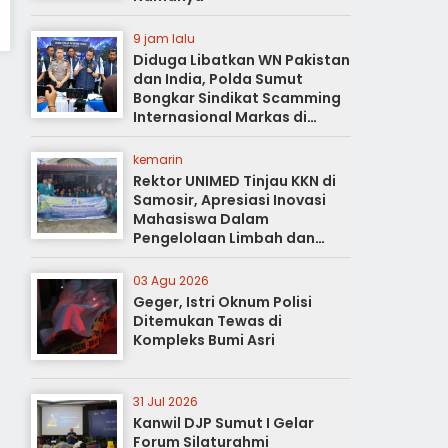
9 jam lalu
Diduga Libatkan WN Pakistan
dan India, Polda Sumut
Bongkar Sindikat Scamming
Internasional Markas di
Apartemen Podomoro
kemarin
Rektor UNIMED Tinjau KKN di
Samosir, Apresiasi Inovasi
Mahasiswa Dalam
Pengelolaan Limbah dan
Pertanian Ramah Lingkungan
03 Agu 2026
Geger, Istri Oknum Polisi
Ditemukan Tewas di
Kompleks Bumi Asri
31 Jul 2026
Kanwil DJP Sumut I Gelar
Forum Silaturahmi