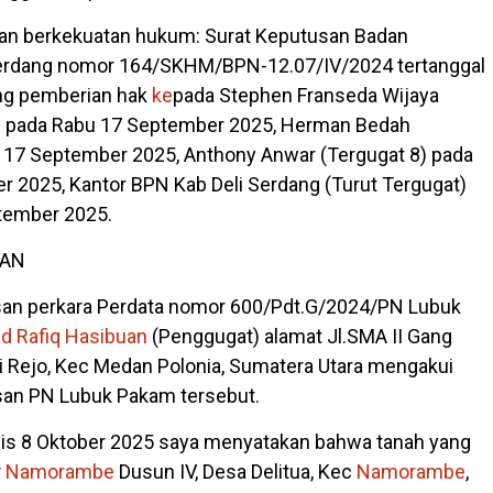
an berkekuatan hukum: Surat Keputusan Badan
Serdang nomor 164/SKHM/BPN-12.07/IV/2024 tertanggal
ang pemberian hak
ke
pada Stephen Franseda Wijaya
6) pada Rabu 17 September 2025, Herman Bedah
u 17 September 2025, Anthony Anwar (Tergugat 8) pada
 2025, Kantor BPN Kab Deli Serdang (Turut Tergugat)
tember 2025.
AAN
an perkara Perdata nomor 600/Pdt.G/2024/PN Lubuk
 Rafiq Hasibuan
(Penggugat) alamat Jl.SMA II Gang
ari Rejo, Kec Medan Polonia, Sumatera Utara mengakui
an PN Lubuk Pakam tersebut.
Kamis 8 Oktober 2025 saya menyatakan bahwa tanah yang
r
Namorambe
Dusun IV, Desa Delitua, Kec
Namorambe
,