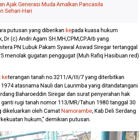
aan Ajak Generasi Muda Amalkan Pancasila
n Sehari-Hari
ra putusan yang diberikan
ke
pada kuasa hukum
kk, Dr (c) Andri Agam SH.MH,CPM,CP.Arb yang
nitera PN Lubuk Pakam Syawal Aswad Siregar tertanggal
5 menolak gugatan penggugat (Muh Rafiq Hasibuan red)
t
ke
terangan tanah no.3211/A/III/7 yang diterbitkan
i 1974 atasnama Nauli dan Laurimba yang ditandatangani
Serdang Baharoeddin Siregar dan surat penyerahan hak
 ganti rugi tanah nomor 113/MR/Tahun 1980 tanggal 30
 dikeluarkan oleh Camat
Namorambe
, Kab Deli Serdang
rkekuatan hukum," demikian putusan.