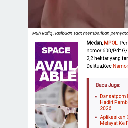
Muh Rafiq Hasibuan saat memberikan pernyata
Medan,
MPOL
: Pe
nomor 600/Pdt.G/
2,2 hektar yang ter
Delitua,Kec
Namo
Baca Juga:
Dansatpom 
Hadiri Pemb
2026
Aplikasikan D
Melayat Ke 