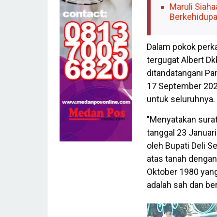
Maruli Siah
Berkehidupa
Dalam pokok perka
tergugat Albert D
ditandatangani Pa
17 September 202
untuk seluruhnya.
"Menyatakan sura
tanggal 23 Januar
oleh Bupati Deli 
atas tanah dengan
Oktober 1980 yang
adalah sah dan be