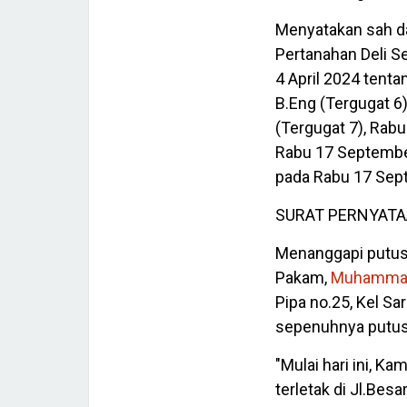
Menyatakan sah d
Pertanahan Deli 
4 April 2024 tent
B.Eng (Tergugat 
(Tergugat 7), Rab
Rabu 17 September
pada Rabu 17 Sep
SURAT PERNYAT
Menanggapi putus
Pakam,
Muhammad
Pipa no.25, Kel S
sepenuhnya putus
"Mulai hari ini, 
terletak di Jl.Besa