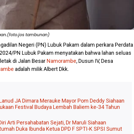
an.(foto.jos tambunan)
ngadilan Negeri (PN) Lubuk Pakam dalam perkara Perdata
2024/PN Lubuk Pakam menyatakan bahwa lahan seluas
letak di Jalan Besar
Namorambe
, Dusun IV, Desa
rambe
adalah milik Albert Dkk.
Lanud JA Dimara Merauke Mayor Pom Deddy Siahaan
ukaan Festival Budaya Lembah Baliem ke-34 Tahun
iri Arti Persahabatan Sejati, Dr Maruli Siahaan
Rumah Duka Ibunda Ketua DPD F SPTI-K SPSI Sumut