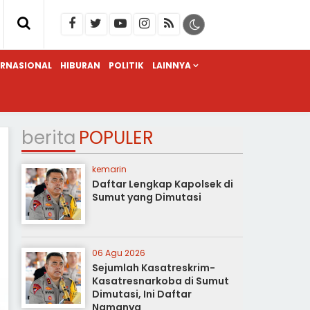
ERNASIONAL
HIBURAN
POLITIK
LAINNYA
berita
POPULER
kemarin
Daftar Lengkap Kapolsek di
Sumut yang Dimutasi
06 Agu 2026
Sejumlah Kasatreskrim-
Kasatresnarkoba di Sumut
Dimutasi, Ini Daftar
Namanya