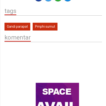
tags
Gandi parapat
Pmphi sumut
komentar