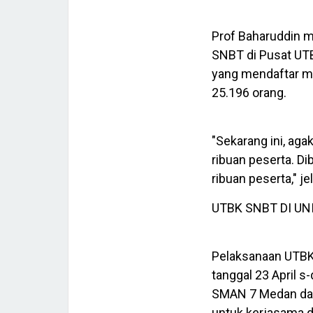
Prof Baharuddin m
SNBT di Pusat UT
yang mendaftar me
25.196 orang.
"Sekarang ini, ag
ribuan peserta. D
ribuan peserta," j
UTBK SNBT DI UN
Pelaksanaan UTBK 
tanggal 23 April s
SMAN 7 Medan dan 
untuk kerjasama 