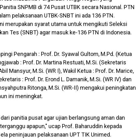
 Panitia SNPMB di 74 Pusat UTBK secara Nasional. PTN
alam pelaksanaan UTBK-SNBT ini ada 136 PTN.
i merupakan syarat utama untuk mengikuti Seleksi
kan Tes (SNBT) agar masuk ke-136 PTN di Indonesia.
ingi Pengarah : Prof. Dr. Syawal Gultom, M.Pd. (Ketua
jawab : Prof. Dr. Martina Restuati, M.Si. (Sekretaris
 Abil Mansyur, M.Si. (WR I), Wakil Ketua : Prof. Dr. Marice,
kretaris : Prof. Dr. Erond L. Damanik, M.Si. (WR IV) dan
nsyahputra Ritonga, M.Si. (WR-II) mengakui peningkatan
hun ini meningkat.
ri panitia pusat agar ujian berlangsung aman dan
 terganggu apapun," ucap Prof. Baharuddin kepada
sela peninjauan pelaksanaan UPT TIK Unimed.