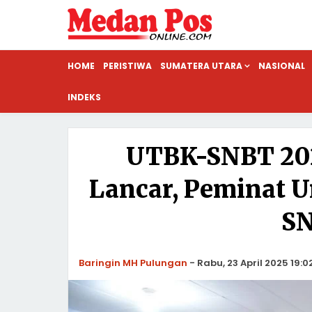
HOME
PERISTIWA
SUMATERA UTARA
NASIONAL
INDEKS
UTBK-SNBT 202
Lancar, Peminat U
SN
Baringin MH Pulungan
-
Rabu, 23 April 2025 19:0