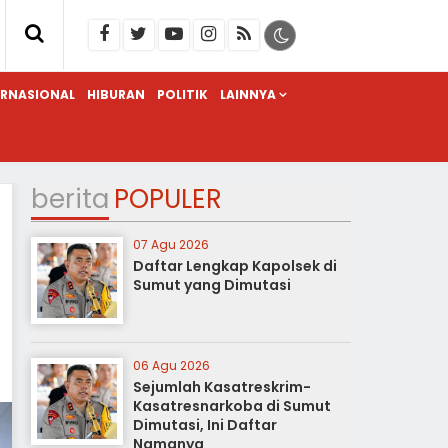
ERNASIONAL
HIBURAN
POLITIK
LAINNYA
berita
POPULER
07 Agu 2026
Daftar Lengkap Kapolsek di
Sumut yang Dimutasi
06 Agu 2026
Sejumlah Kasatreskrim-
Kasatresnarkoba di Sumut
Dimutasi, Ini Daftar
Namanya