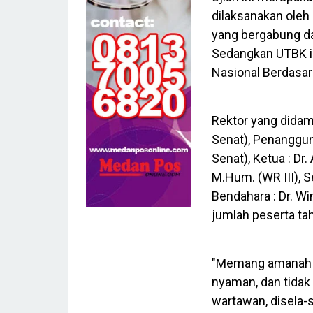
dilaksanakan oleh
yang bergabung d
Sedangkan UTBK in
Nasional Berdasar
Rektor yang didamp
Senat), Penanggung
Senat), Ketua : Dr.
M.Hum. (WR III), Se
Bendahara : Dr. Wi
jumlah peserta ta
"Memang amanah da
nyaman, dan tidak
wartawan, disela-