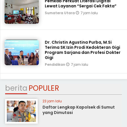
Pemkab Perkuat Literasi Digital
Lewat Layanan “Sergai Cek Fakta”
7 jam lalu
Sumatera Utara
Dr. Christin Agustina Purba, M.Si
Terima SK Izin Prodi Kedokteran Gigi
Program Sarjana dan Profesi Dokter
Gigi
7 jam lalu
Pendidikan
berita
POPULER
23 jam lalu
Daftar Lengkap Kapolsek di Sumut
yang Dimutasi