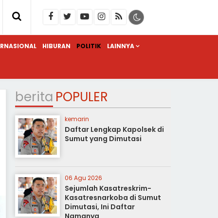
ERNASIONAL
HIBURAN
POLITIK
LAINNYA
berita
POPULER
kemarin
Daftar Lengkap Kapolsek di
Sumut yang Dimutasi
06 Agu 2026
Sejumlah Kasatreskrim-
Kasatresnarkoba di Sumut
Dimutasi, Ini Daftar
Namanya