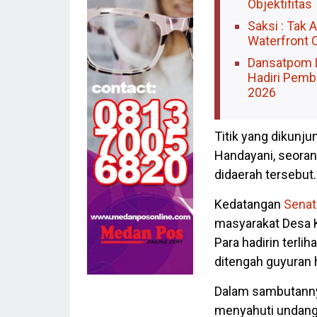
Objektifitas
Saksi : Tak
Waterfront 
Dansatpom 
Hadiri Pemb
2026
Titik yang dikunju
Handayani, seoran
didaerah tersebut.
Kedatangan
Senat
masyarakat Desa Ke
Para hadirin terli
ditengah guyuran 
Dalam sambutannya
menyahuti undanga