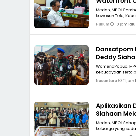
Waterfront C
Medan, MPOL Pemban
kawasan Tele, Kabup
10 jam lalu
Hukum
Dansatpom 
Deddy Siaha
Lembah Bali
WamenaPapua, MPOL Dalam rangka mendukung pelestarian dan peng
kebudayaan serta p
11 jam 
Nusantara
Aplikasikan D
Siahaan Mel
SPTI-K SPSI 
Medan, MPOL Sebaga
keluarga yang sedan