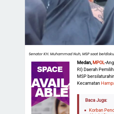
Senator KH. Muhammad Nuh, MSP saat beŕdisku
Medan,
MPOL
-
Ang
RI) Daerah Pemili
MSP bersilaturahi
Kecamatan
Hampa
Baca Juga:
Korban Penc