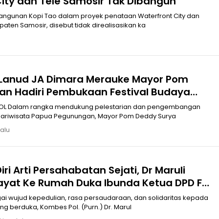
ity dan Tele Samosir Tak Dibangun
gunan Kopi Tao dalam proyek penataan Waterfront City dan
aten Samosir, disebut tidak direalisasikan ka
Lanud JA Dimara Merauke Mayor Pom
an Hadiri Pembukaan Festival Budaya
em ke-34 Tahun 2026
embangan
ariwisata Papua Pegunungan, Mayor Pom Deddy Surya
lalu
iri Arti Persahabatan Sejati, Dr Maruli
ayat Ke Rumah Duka Ibunda Ketua DPD F
Sumut
i wujud kepedulian, rasa persaudaraan, dan solidaritas kepada
g berduka, Kombes Pol. (Purn.) Dr. Marul