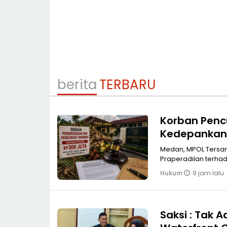
berita
TERBARU
Korban Penc
Kedepankan 
Medan, MPOL Tersangka Lazuardi Sembiring alias Andi mengajukan permohonan
9 jam lalu
Hukum
Saksi : Tak 