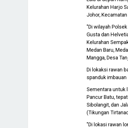
Kelurahan Harjo S
Johor, Kecamatan
"Di wilayah Polsek
Gusta dan Helvetia
Kelurahan Sempaka
Medan Baru, Medan
Mangga, Desa Tanj
Di lokaksi rawan 
spanduk imbauan r
Sementara untuk l
Pancur Batu, tepa
Sibolangit, dan Ja
(Tikungan Tirtanad
"Di lokasi rawan l