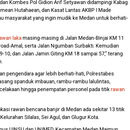
dan Kombes Pol Gidion Arif Setyawan didampingi Kabag
mean Hutahaean, dan Kasat Lantas AKBP I Made
 masyarakat yang ingin mudik ke Medan untuk berhati-
awan laka
masing-masing di Jalan Medan-Binjai KM 11
groad-Amal, serta Jalan Ngumban Surbakti. Kemudian
9-10, dan Jalan Jamin Giting KM 18 sampai 57," terang
n.
n pengendara agar lebih berhati-hati, Polrestabes
ang spanduk imbauan, rambu-rambu lalulintas,
elakaan hingga penempatan personel pada titik
rawan
asi rawan bencana banjir di Medan ada sekitar 13 titik
elurahan Silalas, Sei Agul, dan Glugur Kota.
mpus UINSU dan UNIMED, Kecamatan Medan Maimun,