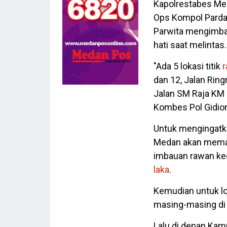
Kapolrestabes Me
Ops Kompol Parda
Parwita mengimbau
hati saat melintas.
"Ada 5 lokasi titik
r
dan 12, Jalan Rin
Jalan SM Raja KM 
Kombes Pol Gidio
Untuk mengingatka
Medan akan memas
imbauan rawan kec
laka
.
Kemudian untuk lok
masing-masing di K
Lalu di depan Ka