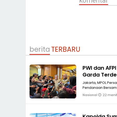
komentar
berita
TERBARU
PWI dan AFPI 
Garda Terdep
Jakarta, MPOL Persatuan Wartawan Indonesia (PWI) Pusat bersama Asosiasi Fintech
Pendanaan Bersama
22 menit
Nasional
Kapolda Sum