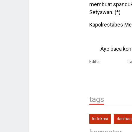
membuat spanduk i
Setyawan. (*)
Kapolrestabes Med
Ayo baca kont
Editor
: 
tags
Ini lokasi
dan banj