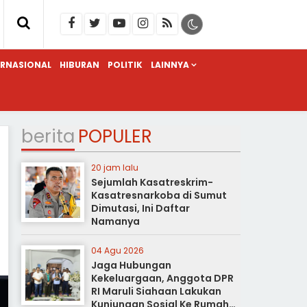
ERNASIONAL
HIBURAN
POLITIK
LAINNYA
berita
POPULER
20 jam lalu
Sejumlah Kasatreskrim-
Kasatresnarkoba di Sumut
Dimutasi, Ini Daftar
Namanya
04 Agu 2026
Jaga Hubungan
Kekeluargaan, Anggota DPR
RI Maruli Siahaan Lakukan
Kunjungan Sosial Ke Rumah