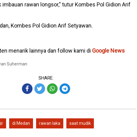
mbauan rawan longsor," tutur Kombes Pol Gidion Arif
an, Kombes Pol Gidion Arif Setyawan.
en menarik lainnya dan follow kami di
Google News
Iwan Suherman
SHARE:
ir
di Medan
rawan laka
saat mudik