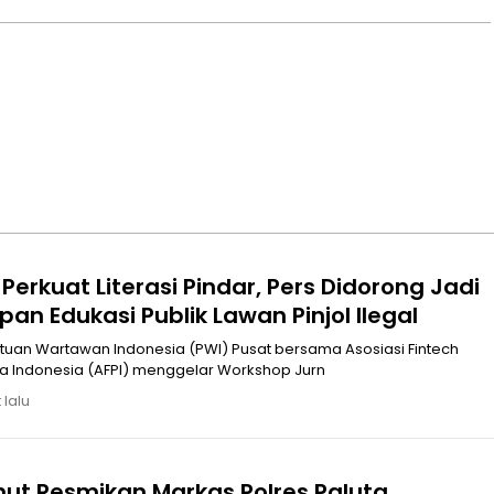
Perkuat Literasi Pindar, Pers Didorong Jadi
an Edukasi Publik Lawan Pinjol Ilegal
 Indonesia (AFPI) menggelar Workshop Jurn
 lalu
ut Resmikan Markas Polres Paluta,