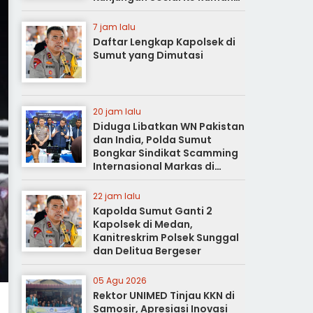
Duka
7 jam lalu
Daftar Lengkap Kapolsek di
Sumut yang Dimutasi
20 jam lalu
Diduga Libatkan WN Pakistan
dan India, Polda Sumut
Bongkar Sindikat Scamming
Internasional Markas di
Apartemen Podomoro
22 jam lalu
Kapolda Sumut Ganti 2
Kapolsek di Medan,
Kanitreskrim Polsek Sunggal
dan Delitua Bergeser
05 Agu 2026
Rektor UNIMED Tinjau KKN di
Samosir, Apresiasi Inovasi