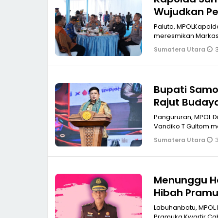
Wujudkan Pela
Indonesia E
Paluta, MPOLKapolda 
meresmi
Sumatera Utara
Bupati Samos
Rajut Buday
Pangururan, MPOL Ditandai dengan petikan benang pada tenun ulos, Bupati Samosir
Vandiko T Gultom m
Sumatera Utara
Menunggu Ha
Hibah Pramu
Labuhanbatu, MPOL 
Pramuka Kwartir C