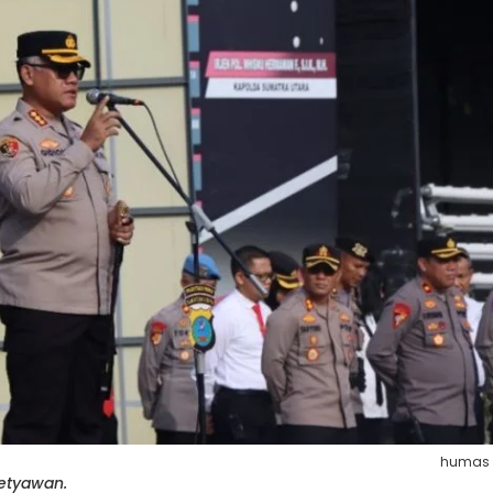
humas
Setyawan.