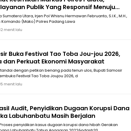
yanan Publik Yang Responsif Menuju
mas 2045
Sumatera Utara, Irjen Pol Whisnu Hermawan Februanto, S.I.K., M.H.,
kan Markas Komando (Mako) Polres Padang Lawa
32 menit lalu
ir Buka Festival Tao Toba Jou-jou 2026,
a dan Perkuat Ekonomi Masyarakat
embuka Festival Tao Toba Joujou 2026, d
35 menit lalu
sil Audit, Penyidikan Dugaan Korupsi Dana
ka Labuhanbatu Masih Berjalan
Proses penyidikan kasus dugaan korupsi dana hibah Gerakan
abang Labuhanbatu Tahun Anggaran 2022&ndash20