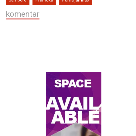
Jambore
Pramuka
Purna jamnas
komentar