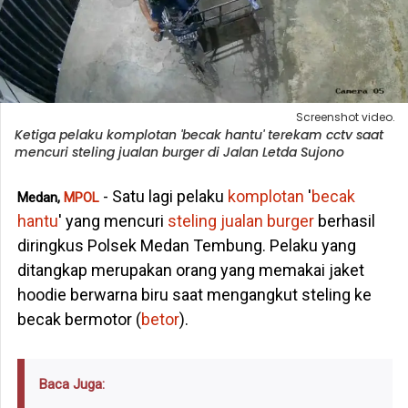
Screenshot video.
Ketiga pelaku komplotan 'becak hantu' terekam cctv saat
mencuri steling jualan burger di Jalan Letda Sujono
- Satu lagi pelaku
komplotan
'
becak
Medan,
MPOL
hantu
' yang mencuri
steling jualan burger
berhasil
diringkus Polsek Medan Tembung. Pelaku yang
ditangkap merupakan orang yang memakai jaket
hoodie berwarna biru saat mengangkut steling ke
becak bermotor (
betor
).
Baca Juga: