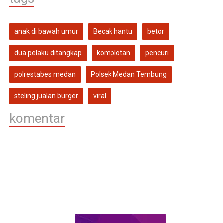
anak di bawah umur
Becak hantu
betor
dua pelaku ditangkap
komplotan
pencuri
polrestabes medan
Polsek Medan Tembung
steling jualan burger
viral
komentar