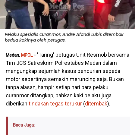
Pelaku spesialis curanmor, Andre Afandi Lubis ditembak
kedua kakinya oleh petugas.
- 'Taring' petugas Unit Resmob bersama
Medan,
MPOL
Tim JCS Satreskrim Polrestabes Medan dalam
mengungkap sejumlah kasus pencurian sepeda
motor sepertinya semakin meruncing saja. Bukan
tanpa alasan, hampir setiap hari para pelaku
curanmor ditangkap, bahkan kaki pelaku juga
diberikan
tindakan tegas terukur
(
ditembak
).
Baca Juga: