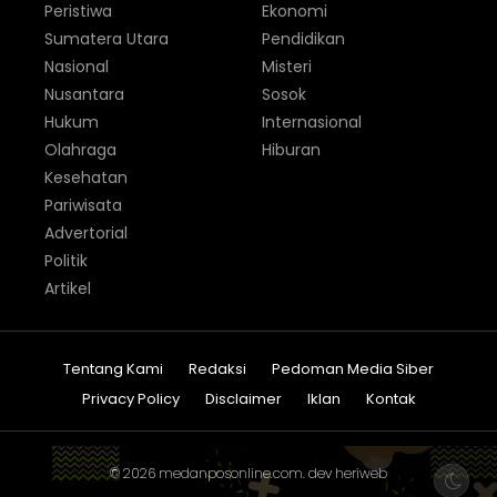
Peristiwa
Ekonomi
Sumatera Utara
Pendidikan
Nasional
Misteri
Nusantara
Sosok
Hukum
Internasional
Olahraga
Hiburan
Kesehatan
Pariwisata
Advertorial
Politik
Artikel
Tentang Kami
Redaksi
Pedoman Media Siber
Privacy Policy
Disclaimer
Iklan
Kontak
© 2026
medanposonline.com
. dev
heriweb