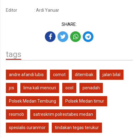
Editor
: Ardi Yanuar
SHARE:
tags
andre afandi lubis
comot
ditembak
jalan bilal
jcs
lima kali mencuri
ocol
penadah
Polsek Medan Tembung
Polsek Medan timur
resmob
satreskrim polrestabes medan
spesialis curanmor
tindakan tegas terukur