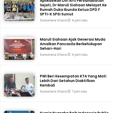
Aplikasikan Diri Arti Persahabatan
Sejati, Dr Maruli Siahaan Melayat Ke
Rumah Duka Ibunda Ketua DPD F
SPTI-K SPSI Sumut
4 jam lalu
Sumatera Utara
Maruli Siahaan Ajak Generasi Muda
Amalkan Pancasila Berkehidupan
Sehari-Hari
4 jam lalu
Sumatera Utara
PWI Beri Kesempatan KTA Yang Mati
Lebih Dari Setahun Diaktifkan
Kembali
7 jam lalu
Sumatera Utara
Kurnia Nugraha Raih Indonesia Public