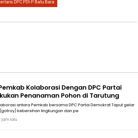
ertaris DPC PDI-P Batu Bara
 Pemkab ‎Kolaborasi Dengan DPC Partai
kukan Penanaman Pohon di Tarutung
tara Pemkab bersama DPC Partai Demokrat Taput gelar
(gotroy) kebersihan lingkungan dan pe
 jam lalu