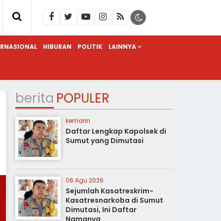
ERNASIONAL
HIBURAN
POLITIK
LAINNYA
berita
POPULER
kemarin
Daftar Lengkap Kapolsek di
Sumut yang Dimutasi
06 Agu 2026
Sejumlah Kasatreskrim-
Kasatresnarkoba di Sumut
Dimutasi, Ini Daftar
Namanya