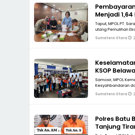
Pembayaran 
Menjadi 1,64 
Taput, MPOL PT. Sar
utang Pemulihan Ek
2
Sumatera Utara
Keselamatan
KSOP Belawa
Samosir, MPOL Keme
Kesyahbandaran dan
2
Sumatera Utara
Polres Batu 
Tanjung Tir