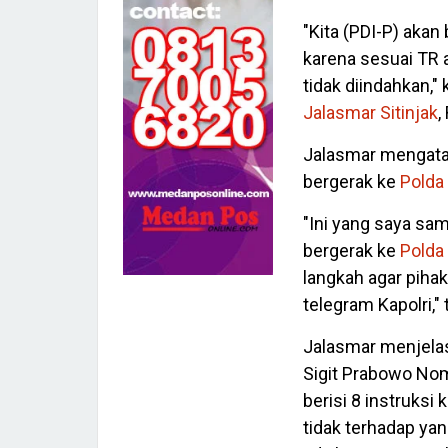
"Kita (PDI-P) ak
karena sesuai TR 
tidak diindahkan,"
Jalasmar Sitinjak
,
Jalasmar mengata
bergerak ke
Polda
"Ini yang saya sa
bergerak ke
Polda
langkah agar piha
telegram Kapolri,"
Jalasmar menjelask
Sigit Prabowo Nom
berisi 8 instruksi 
tidak terhadap yan