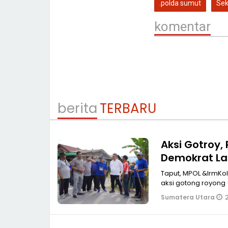
.polda sumut
Sek
komentar
berita
TERBARU
Aksi Gotroy,
Demokrat La
Taput, MPOL &lrmKolaborasi an
aksi gotong royong 
2
Sumatera Utara