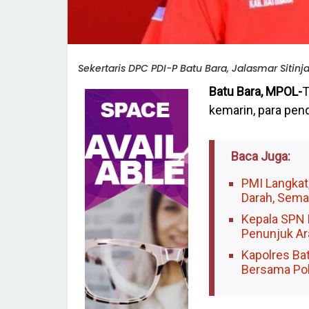
Sekertaris DPC PDI-P Batu Bara, Jalasmar Sitinja
Batu Bara, MPOL-
T
kemarin, para pe
Baca Juga:
PMI Langkat
Darah, Sema
Kepala SPN 
Penunjuk Ar
Kapolres Ba
Bersama Pol