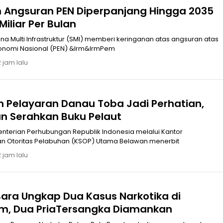
Angsuran PEN Diperpanjang Hingga 2035
Miliar Per Bulan
ana Multi Infrastruktur (SMI) memberi keringanan atas angsuran atas
onomi Nasional (PEN) &lrm&lrmPem
 jam lalu
 Pelayaran Danau Toba Jadi Perhatian,
n Serahkan Buku Pelaut
nterian Perhubungan Republik Indonesia melalui Kantor
 Otoritas Pelabuhan (KSOP) Utama Belawan menerbit
 jam lalu
Bara Ungkap Dua Kasus Narkotika di
am, Dua PriaTersangka Diamankan