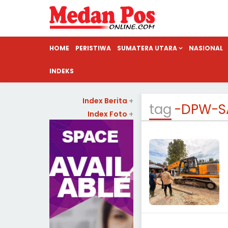
HOME
PERISTIWA
SUMATERA UTARA
NASIONAL
INDEKS
Index Berita
+
tag
-DPW-S
Index Foto
+