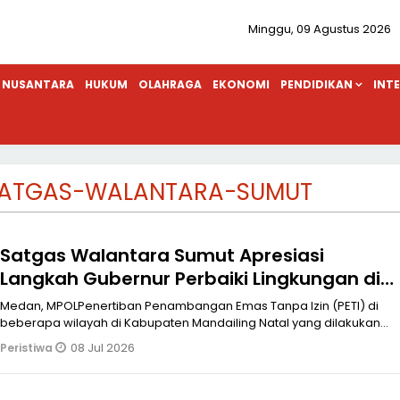
Minggu, 09 Agustus 2026
NUSANTARA
HUKUM
OLAHRAGA
EKONOMI
PENDIDIKAN
INT
ATGAS-WALANTARA-SUMUT
Satgas Walantara Sumut Apresiasi
Langkah Gubernur Perbaiki Lingkungan di
Ex PETI Mandailing Natal, Minta APH Ikut
Medan, MPOLPenertiban Penambangan Emas Tanpa Izin (PETI) di
Ambil Bagian
beberapa wilayah di Kabupaten Mandailing Natal yang dilakukan
Dinas Perindustri
08 Jul 2026
Peristiwa