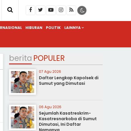
ERNASIONAL
HIBURAN
POLITIK
LAINNYA
berita
POPULER
07 Agu 2026
Daftar Lengkap Kapolsek di
Sumut yang Dimutasi
06 Agu 2026
Sejumlah Kasatreskrim-
Kasatresnarkoba di Sumut
Dimutasi, Ini Daftar
Namanya