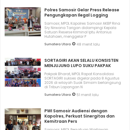
Polres Samosir Gelar Press Release
Pengungkapan Ilegal Logging
Samosir, MPOL Kapolres Samosir AKBP Rina
Sry Nirwana Tarigan didampingi Kepala
Satuan Reserse Kriminal Iptu Antonius
Hutahaen, menggelar P
Sumatera Utara
48 menit lalu
SORTAGIRI AKAN SELALU KONSISTEN
MENJUJUNG LUPO SUKU PAKPAK
Pakpak Bharat, MPOL Rapat Konsolidasi
SORTAGIRI sukses digelar pada 8 Agustus
2026 di wilayah Suak Simsim berlangsung
di Tribun Lapangan N
Sumatera Utara
51 menit lalu
PWI Samosir Audiensi dengan
Kapolres, Perkuat Sinergitas dan
Kemitraan Pers
Samosir, MPOL Persatuan Wartawan