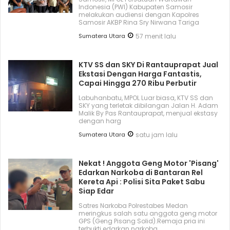
Indonesia (PWI) Kabupaten Samosir
melakukan audiensi dengan Kapolres
Samosir AKBP Rina Sry Nirwana Tariga
Sumatera Utara
57 menit lalu
KTV SS dan SKY Di Rantauprapat Jual
Ekstasi Dengan Harga Fantastis,
Capai Hingga 270 Ribu Perbutir
Labuhanbatu, MPOL Luar biasa, KTV SS dan
SKY yang terletak dibilangan Jalan H. Adam
Malik By Pas Rantauprapat, menjual ekstasy
dengan harg
Sumatera Utara
satu jam lalu
Nekat ! Anggota Geng Motor 'Pisang'
Edarkan Narkoba di Bantaran Rel
Kereta Api : Polisi Sita Paket Sabu
Siap Edar
Satres Narkoba Polrestabes Medan
meringkus salah satu anggota geng motor
GPS (Geng Pisang Solid).Remaja pria ini
terbukti edarkan narkoba