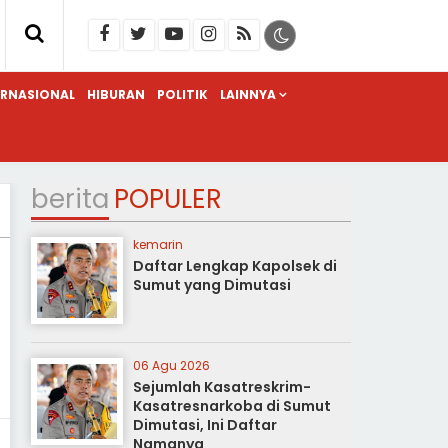
ERNASIONAL
HIBURAN
POLITIK
LAINNYA
berita
POPULER
kemarin
Daftar Lengkap Kapolsek di
Sumut yang Dimutasi
06 Agu 2026
Sejumlah Kasatreskrim-
Kasatresnarkoba di Sumut
Dimutasi, Ini Daftar
Namanya