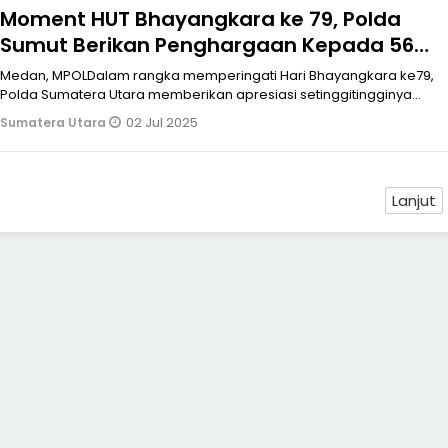
Moment HUT Bhayangkara ke 79, Polda
Sumut Berikan Penghargaan Kepada 56
Personel Berprestasi
Medan, MPOLDalam rangka memperingati Hari Bhayangkara ke79,
Polda Sumatera Utara memberikan apresiasi setinggitingginya
kepada 56 persone
02 Jul 2025
Sumatera Utara
Lanjut