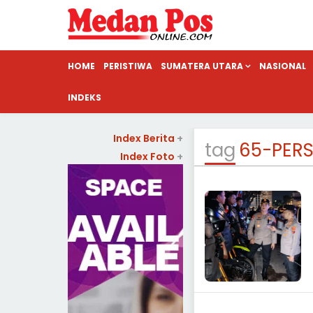
HOME
PERISTIWA
SUMATERA UTARA
NASIONAL
INDEKS
Index Berita
+
tag
65-PERS
Index Foto
+