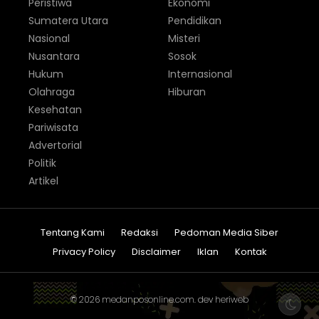
Peristiwa
Ekonomi
Sumatera Utara
Pendidikan
Nasional
Misteri
Nusantara
Sosok
Hukum
Internasional
Olahraga
Hiburan
Kesehatan
Pariwisata
Advertorial
Politik
Artikel
Tentang Kami
Redaksi
Pedoman Media Siber
Privacy Policy
Disclaimer
Iklan
Kontak
© 2026
medanposonline.com
. dev
heriweb