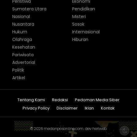
Peristiwa
Ekonomi
Sumatera Utara
Pendidikan
Nasional
Misteri
Nusantara
Sosok
Hukum
Internasional
Olahraga
Hiburan
Kesehatan
Pariwisata
Advertorial
Politik
Artikel
Tentang Kami
Redaksi
Pedoman Media Siber
Privacy Policy
Disclaimer
Iklan
Kontak
© 2026
medanposonline.com
. dev
heriweb