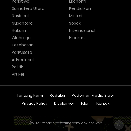
Peristiwa
Ekonomi
Sumatera Utara
Pendidikan
Nasional
Misteri
Nusantara
Sosok
Hukum
Internasional
Olahraga
Hiburan
Kesehatan
Pariwisata
Advertorial
Politik
Artikel
Tentang Kami
Redaksi
Pedoman Media Siber
Privacy Policy
Disclaimer
Iklan
Kontak
© 2026
medanposonline.com
. dev
heriweb