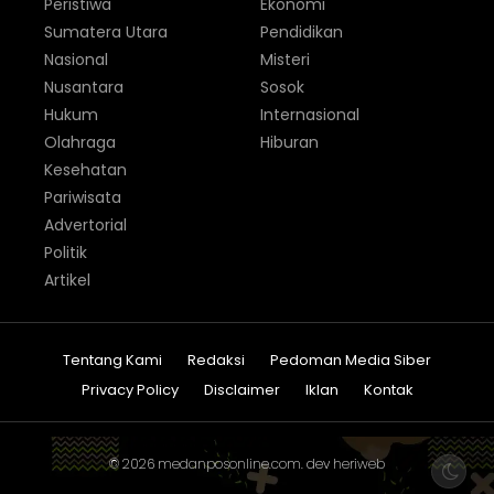
Peristiwa
Ekonomi
Sumatera Utara
Pendidikan
Nasional
Misteri
Nusantara
Sosok
Hukum
Internasional
Olahraga
Hiburan
Kesehatan
Pariwisata
Advertorial
Politik
Artikel
Tentang Kami
Redaksi
Pedoman Media Siber
Privacy Policy
Disclaimer
Iklan
Kontak
© 2026
medanposonline.com
. dev
heriweb