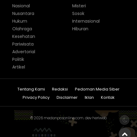
Nasional
Misteri
Nusantara
Sosok
Hukum
Internasional
Olahraga
Hiburan
Kesehatan
Pariwisata
Advertorial
Politik
Artikel
Tentang Kami
Redaksi
Pedoman Media Siber
Privacy Policy
Disclaimer
Iklan
Kontak
© 2026
medanposonline.com
. dev
heriweb