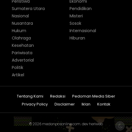
Peristiwa
Ekonomi
Sumatera Utara
Pendidikan
Nasional
Misteri
Nusantara
Sosok
Hukum
Internasional
Olahraga
Hiburan
Kesehatan
Pariwisata
Advertorial
Politik
Artikel
Tentang Kami
Redaksi
Pedoman Media Siber
Privacy Policy
Disclaimer
Iklan
Kontak
© 2026
medanposonline.com
. dev
heriweb