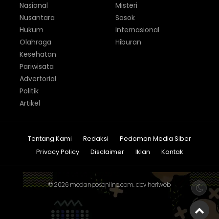
Nasional
Misteri
Nusantara
Sosok
Hukum
Internasional
Olahraga
Hiburan
Kesehatan
Pariwisata
Advertorial
Politik
Artikel
Tentang Kami
Redaksi
Pedoman Media Siber
Privacy Policy
Disclaimer
Iklan
Kontak
© 2026
medanposonline.com
. dev
heriweb