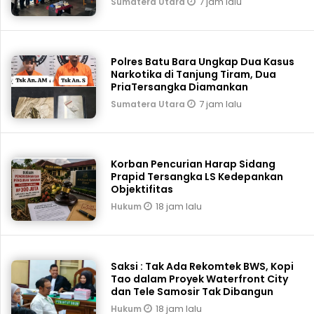
7 jam lalu
Sumatera Utara
Polres Batu Bara Ungkap Dua Kasus
Narkotika di Tanjung Tiram, Dua
PriaTersangka Diamankan
7 jam lalu
Sumatera Utara
Korban Pencurian Harap Sidang
Prapid Tersangka LS Kedepankan
Objektifitas
18 jam lalu
Hukum
Saksi : Tak Ada Rekomtek BWS, Kopi
Tao dalam Proyek Waterfront City
dan Tele Samosir Tak Dibangun
18 jam lalu
Hukum