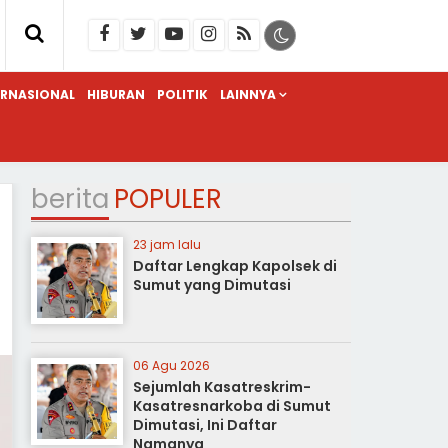
ERNASIONAL
HIBURAN
POLITIK
LAINNYA
berita
POPULER
23 jam lalu
Daftar Lengkap Kapolsek di
Sumut yang Dimutasi
06 Agu 2026
Sejumlah Kasatreskrim-
Kasatresnarkoba di Sumut
Dimutasi, Ini Daftar
Namanya