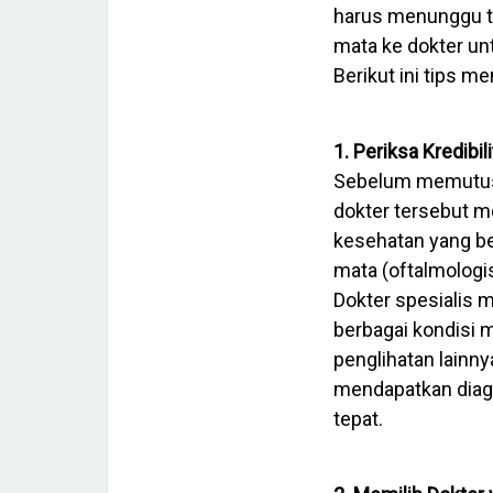
harus menunggu te
mata ke dokter un
Berikut ini tips me
1. Periksa Kredibi
Sebelum memutusk
dokter tersebut me
kesehatan yang be
mata (oftalmologis
Dokter spesialis
berbagai kondisi m
penglihatan lainn
mendapatkan diagn
tepat.