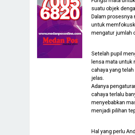
Fungsi mata untuk
suatu objek denga
Dalam prosesnya 
untuk memfokuskan
mengatur jumlah 
Setelah pupil men
lensa mata untuk m
cahaya yang telah
jelas.
Adanya pengaturan
cahaya terlalu ban
menyebabkan masa
menjadi pilihan te
Hal yang perlu An