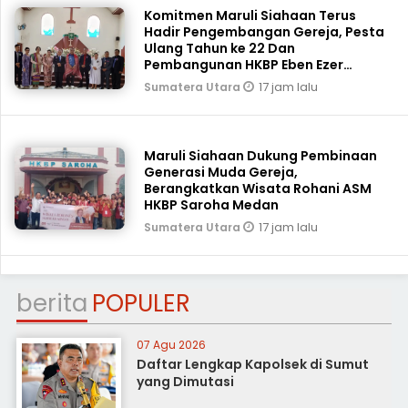
Komitmen Maruli Siahaan Terus
Hadir Pengembangan Gereja, Pesta
Ulang Tahun ke 22 Dan
Pembangunan HKBP Eben Ezer
Martoba Beri Bantuan
17 jam lalu
Sumatera Utara
Maruli Siahaan Dukung Pembinaan
Generasi Muda Gereja,
Berangkatkan Wisata Rohani ASM
HKBP Saroha Medan
17 jam lalu
Sumatera Utara
berita
POPULER
07 Agu 2026
Daftar Lengkap Kapolsek di Sumut
yang Dimutasi