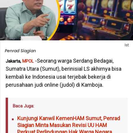
Ist
Penrad Siagian
-Seorang warga Serdang Bedagai,
Jakarta,
MPOL
Sumatra Utara (Sumut), berinisial LS akhirnya bisa
kembali ke Indonesia usai terjebak bekerja di
perusahaan judi online (judol) di Kamboja.
Baca Juga:
Kunjungi Kanwil KemenHAM Sumut, Penrad
Siagian Minta Masukan Revisi UU HAM
Perkuat Perlindungan Hak Warga Negara